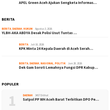
APEL Green Aceh Ajukan Sengketa Informas…
BERITA
BERITA
,
DAERAH
,
HUKUM
Agustus 3, 2026
YLBH-AKA ABDYA Desak Polisi Usut Tuntas …
BERITA
Juli 18, 2026
KPK Minta 24 Kepala Daerah di Aceh Serah…
BERITA
,
DAERAH
,
NASIONAL
,
POLITIK
Juni 28, 2026
Dek Gam Soroti Lemahnya Fungsi DPR Kabup…
POPULER
1
DAERAH
3457 Dilihat
Satpol PP WH Aceh Barat Terbitkan DPO Pe…