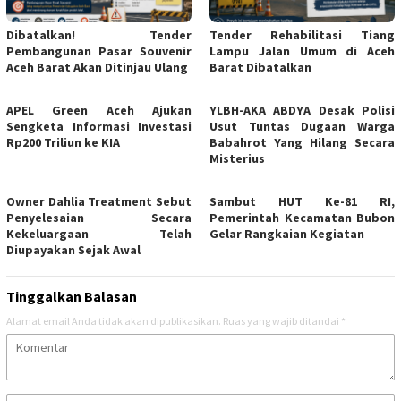
Dibatalkan! Tender
Tender Rehabilitasi Tiang
Pembangunan Pasar Souvenir
Lampu Jalan Umum di Aceh
Aceh Barat Akan Ditinjau Ulang
Barat Dibatalkan
APEL Green Aceh Ajukan
YLBH-AKA ABDYA Desak Polisi
Sengketa Informasi Investasi
Usut Tuntas Dugaan Warga
Rp200 Triliun ke KIA
Babahrot Yang Hilang Secara
Misterius
Owner Dahlia Treatment Sebut
Sambut HUT Ke-81 RI,
Penyelesaian Secara
Pemerintah Kecamatan Bubon
Kekeluargaan Telah
Gelar Rangkaian Kegiatan
Diupayakan Sejak Awal
Tinggalkan Balasan
Alamat email Anda tidak akan dipublikasikan.
Ruas yang wajib ditandai
*