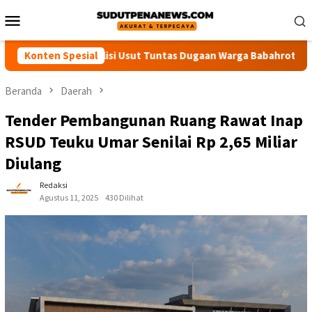
Loncat
Menu
ke
Mobile
konten
ABDYA Desak Polisi Usut Tuntas Dugaan Warga Babahrot Yang Hil
Konten Spesial
Beranda
Daerah
Tender Pembangunan Ruang Rawat Inap
RSUD Teuku Umar Senilai Rp 2,65 Miliar
Diulang
Redaksi
Agustus 11, 2025
430 Dilihat