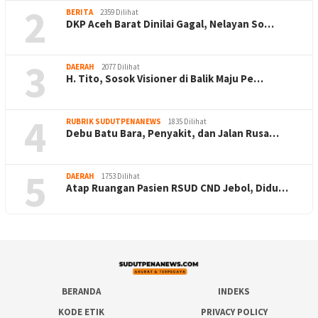
2
BERITA
2359 Dilihat
DKP Aceh Barat Dinilai Gagal, Nelayan So…
3
DAERAH
2077 Dilihat
H. Tito, Sosok Visioner di Balik Maju Pe…
4
RUBRIK SUDUTPENANEWS
1835 Dilihat
Debu Batu Bara, Penyakit, dan Jalan Rusa…
5
DAERAH
1753 Dilihat
Atap Ruangan Pasien RSUD CND Jebol, Didu…
BERANDA
INDEKS
KODE ETIK
PRIVACY POLICY