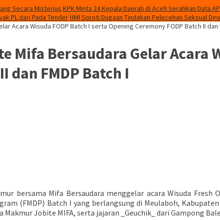
ang Secara Misterius
KPK Minta 24 Kepala Daerah di Aceh Serahkan Data A
ak PL dari Pada Tender
HMI Soroti Dugaan Tindakan Pelecehan Seksual Dir
elar Acara Wisuda FODP Batch I serta Opening Ceremony FODP Batch II dan 
e Mifa Bersaudara Gelar Acara W
I dan FMDP Batch I
mur bersama Mifa Bersaudara menggelar acara Wisuda Fresh 
ram (FMDP) Batch I yang berlangsung di Meulaboh, Kabupaten 
Makmur Jobite MIFA, serta jajaran _Geuchik_ dari Gampong Bale