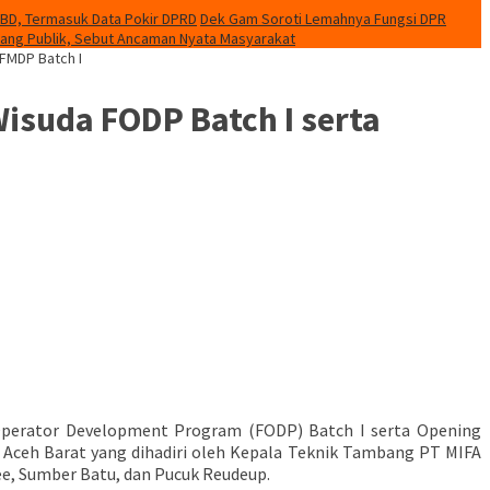
PBD, Termasuk Data Pokir DPRD
Dek Gam Soroti Lemahnya Fungsi DPR
uang Publik, Sebut Ancaman Nyata Masyarakat
FMDP Batch I
isuda FODP Batch I serta
Operator Development Program (FODP) Batch I serta Opening
Aceh Barat yang dihadiri oleh Kepala Teknik Tambang PT MIFA
e, Sumber Batu, dan Pucuk Reudeup.