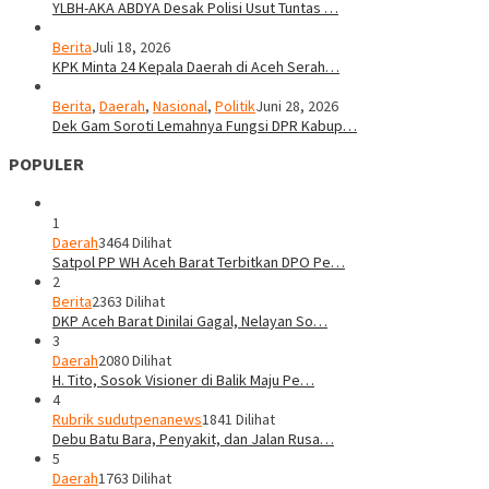
YLBH-AKA ABDYA Desak Polisi Usut Tuntas …
Berita
Juli 18, 2026
KPK Minta 24 Kepala Daerah di Aceh Serah…
Berita
,
Daerah
,
Nasional
,
Politik
Juni 28, 2026
Dek Gam Soroti Lemahnya Fungsi DPR Kabup…
POPULER
1
Daerah
3464 Dilihat
Satpol PP WH Aceh Barat Terbitkan DPO Pe…
2
Berita
2363 Dilihat
DKP Aceh Barat Dinilai Gagal, Nelayan So…
3
Daerah
2080 Dilihat
H. Tito, Sosok Visioner di Balik Maju Pe…
4
Rubrik sudutpenanews
1841 Dilihat
Debu Batu Bara, Penyakit, dan Jalan Rusa…
5
Daerah
1763 Dilihat