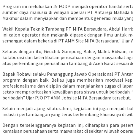
Program ini meluluskan 19 FODP menjadi operator handal ser
sumber daya manusia di wilayah operasi PT Antareja Mahada 
Makmur dalam menyiapkan dan membentuk generasi muda yang ter
Wakil Kepala Teknik Tambang PT MIFA Bersaudara, Abdul Harr
ini calon operator dan mekanik dipasok dengan ilmu untuk m
semangat dalam bekerja di PT AMM Site MIFA Bersaudara.” Ujar
Selaras dengan itu, Geuchik Gampong Balee, Malek Ridwan,
kolaborasi dan keterlibatan perusahaan dengan masyarakat aga
atas perkembangan perusahaan tambang di Aceh Barat sesuai d
Bapak Robawi selaku Penanggung Jawab Operasional PT Antare
program dengan baik. Beliau juga memberikan motivasi kep
profesionalisme dan disiplin dalam menjalankan tugas di la
tetap memprioritaskan kewajiban para siswa untuk beribadah.
beribadah” Ujar PJO PT AMM Jobsite MIFA Bersaudara tersebut.
Selain menjadi ajang silaturahmi, kegiatan ini juga menjadi
industri pertambangan yang terus berkembang khususnya di wil
Dengan terselenggaranya kegiatan ini, diharapkan para pese
kemajuan perusahaan serta masyarakat di sekitar wilayah opera