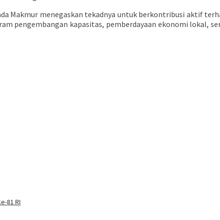
ada Makmur menegaskan tekadnya untuk berkontribusi aktif ter
ogram pengembangan kapasitas, pemberdayaan ekonomi lokal, ser
e-81 RI