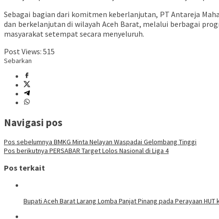
Sebagai bagian dari komitmen keberlanjutan, PT Antareja Mah
dan berkelanjutan di wilayah Aceh Barat, melalui berbagai pr
masyarakat setempat secara menyeluruh.
Post Views:
515
Sebarkan
Navigasi pos
Pos sebelumnya
BMKG Minta Nelayan Waspadai Gelombang Tinggi
Pos berikutnya
PERSABAR Target Lolos Nasional di Liga 4
Pos terkait
Bupati Aceh Barat Larang Lomba Panjat Pinang pada Perayaan HUT k