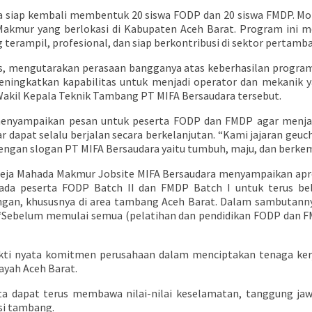
ta siap kembali membentuk 20 siswa FODP dan 20 siswa FMDP. Mo
Makmur yang berlokasi di Kabupaten Aceh Barat. Program ini m
ampil, profesional, dan siap berkontribusi di sektor pertamba
is, mengutarakan perasaan bangganya atas keberhasilan program
eningkatkan kapabilitas untuk menjadi operator dan mekanik ya
 Wakil Kepala Teknik Tambang PT MIFA Bersaudara tersebut.
 menyampaikan pesan untuk peserta FODP dan FMDP agar menja
r dapat selalu berjalan secara berkelanjutan. “Kami jajaran geu
engan slogan PT MIFA Bersaudara yaitu tumbuh, maju, dan berke
ja Mahada Makmur Jobsite MIFA Bersaudara menyampaikan apresi
ada peserta FODP Batch II dan FMDP Batch I untuk terus be
pangan, khususnya di area tambang Aceh Barat. Dalam sambutan
 “Sebelum memulai semua (pelatihan dan pendidikan FODP dan FMD
 bukti nyata komitmen perusahaan dalam menciptakan tenaga ker
ayah Aceh Barat.
rta dapat terus membawa nilai-nilai keselamatan, tanggung jaw
si tambang.