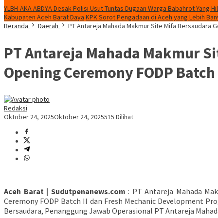
YLBH-AKA ABDYA Desak Polisi Usut Tuntas Dugaan Warga Babahrot Yang Hil
Kabupaten Aceh Barat Daya
KPK Sorot Pengadaan di Aceh yang Lebih Bany
Beranda
Daerah
PT Antareja Mahada Makmur Site Mifa Bersaudara G
PT Antareja Mahada Makmur Sit
Opening Ceremony FODP Batch I
Redaksi
Oktober 24, 2025
Oktober 24, 2025
515 Dilihat
Aceh Barat | Sudutpenanews.com
: PT Antareja Mahada Mak
Ceremony FODP Batch II dan Fresh Mechanic Development Prog
Bersaudara, Penanggung Jawab Operasional PT Antareja Mahada 