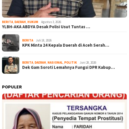
BERITA
,
DAERAH
,
HUKUM
Agustus 3, 2026
YLBH-AKA ABDYA Desak Polisi Usut Tuntas …
BERITA
Juli 18, 2026
KPK Minta 24 Kepala Daerah di Aceh Serah…
BERITA
,
DAERAH
,
NASIONAL
,
POLITIK
Juni 28, 2026
Dek Gam Soroti Lemahnya Fungsi DPR Kabup…
POPULER