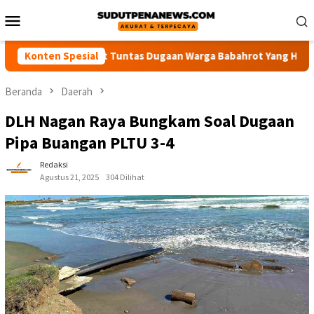
Loncat
Menu
ke
Mobile
konten
lisi Usut Tuntas Dugaan Warga Babahrot Yang Hilang Secara Mis
Konten Spesial
Beranda
Daerah
DLH Nagan Raya Bungkam Soal Dugaan
Pipa Buangan PLTU 3-4
Redaksi
Agustus 21, 2025
304 Dilihat