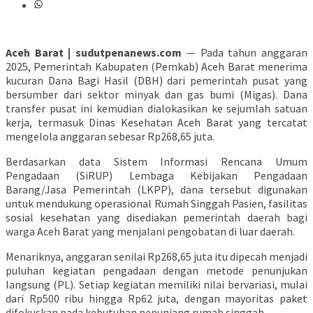
Aceh Barat | sudutpenanews.com
— Pada tahun anggaran
2025, Pemerintah Kabupaten (Pemkab) Aceh Barat menerima
kucuran Dana Bagi Hasil (DBH) dari pemerintah pusat yang
bersumber dari sektor minyak dan gas bumi (Migas). Dana
transfer pusat ini kemudian dialokasikan ke sejumlah satuan
kerja, termasuk Dinas Kesehatan Aceh Barat yang tercatat
mengelola anggaran sebesar Rp268,65 juta.
Berdasarkan data Sistem Informasi Rencana Umum
Pengadaan (SiRUP) Lembaga Kebijakan Pengadaan
Barang/Jasa Pemerintah (LKPP), dana tersebut digunakan
untuk mendukung operasional Rumah Singgah Pasien, fasilitas
sosial kesehatan yang disediakan pemerintah daerah bagi
warga Aceh Barat yang menjalani pengobatan di luar daerah.
Menariknya, anggaran senilai Rp268,65 juta itu dipecah menjadi
puluhan kegiatan pengadaan dengan metode penunjukan
langsung (PL). Setiap kegiatan memiliki nilai bervariasi, mulai
dari Rp500 ribu hingga Rp62 juta, dengan mayoritas paket
difokuskan pada kebutuhan penunjang rumah singgah.