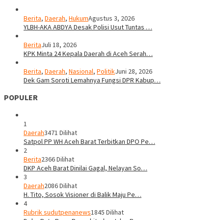
Berita
,
Daerah
,
Hukum
Agustus 3, 2026
YLBH-AKA ABDYA Desak Polisi Usut Tuntas …
Berita
Juli 18, 2026
KPK Minta 24 Kepala Daerah di Aceh Serah…
Berita
,
Daerah
,
Nasional
,
Politik
Juni 28, 2026
Dek Gam Soroti Lemahnya Fungsi DPR Kabup…
POPULER
1
Daerah
3471 Dilihat
Satpol PP WH Aceh Barat Terbitkan DPO Pe…
2
Berita
2366 Dilihat
DKP Aceh Barat Dinilai Gagal, Nelayan So…
3
Daerah
2086 Dilihat
H. Tito, Sosok Visioner di Balik Maju Pe…
4
Rubrik sudutpenanews
1845 Dilihat