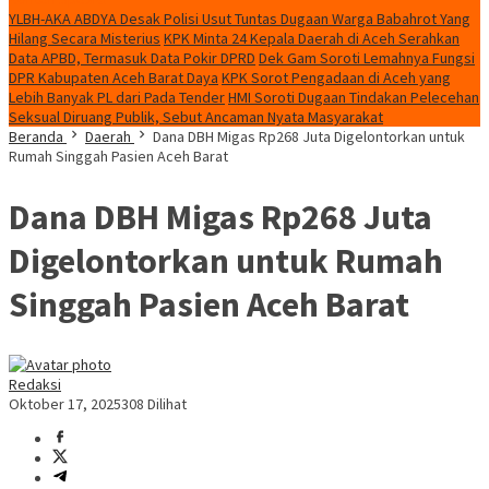
YLBH-AKA ABDYA Desak Polisi Usut Tuntas Dugaan Warga Babahrot Yang
Hilang Secara Misterius
KPK Minta 24 Kepala Daerah di Aceh Serahkan
Data APBD, Termasuk Data Pokir DPRD
Dek Gam Soroti Lemahnya Fungsi
DPR Kabupaten Aceh Barat Daya
KPK Sorot Pengadaan di Aceh yang
Lebih Banyak PL dari Pada Tender
HMI Soroti Dugaan Tindakan Pelecehan
Seksual Diruang Publik, Sebut Ancaman Nyata Masyarakat
Beranda
Daerah
Dana DBH Migas Rp268 Juta Digelontorkan untuk
Rumah Singgah Pasien Aceh Barat
Dana DBH Migas Rp268 Juta
Digelontorkan untuk Rumah
Singgah Pasien Aceh Barat
Redaksi
Oktober 17, 2025
308 Dilihat