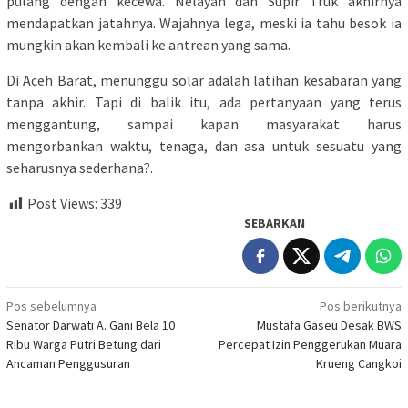
pulang dengan kecewa. Nelayan dan Supir Truk akhirnya
mendapatkan jatahnya. Wajahnya lega, meski ia tahu besok ia
mungkin akan kembali ke antrean yang sama.
Di Aceh Barat, menunggu solar adalah latihan kesabaran yang
tanpa akhir. Tapi di balik itu, ada pertanyaan yang terus
menggantung, sampai kapan masyarakat harus
mengorbankan waktu, tenaga, dan asa untuk sesuatu yang
seharusnya sederhana?.
Post Views:
339
SEBARKAN
Navigasi
Pos sebelumnya
Pos berikutnya
Senator Darwati A. Gani Bela 10
Mustafa Gaseu Desak BWS
pos
Ribu Warga Putri Betung dari
Percepat Izin Penggerukan Muara
Ancaman Penggusuran
Krueng Cangkoi