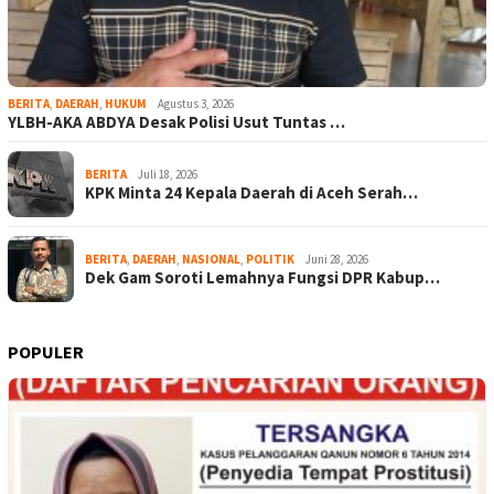
BERITA
,
DAERAH
,
HUKUM
Agustus 3, 2026
YLBH-AKA ABDYA Desak Polisi Usut Tuntas …
BERITA
Juli 18, 2026
KPK Minta 24 Kepala Daerah di Aceh Serah…
BERITA
,
DAERAH
,
NASIONAL
,
POLITIK
Juni 28, 2026
Dek Gam Soroti Lemahnya Fungsi DPR Kabup…
POPULER