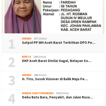
1
DAERAH
3471 Dilihat
Satpol PP WH Aceh Barat Terbitkan DPO Pe…
2
BERITA
2366 Dilihat
DKP Aceh Barat Dinilai Gagal, Nelayan So…
3
DAERAH
2086 Dilihat
H. Tito, Sosok Visioner di Balik Maju Pe…
4
RUBRIK SUDUTPENANEWS
1845 Dilihat
Debu Batu Bara, Penyakit, dan Jalan Rusa…