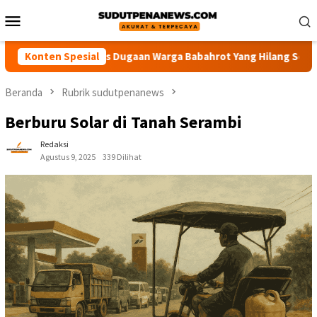
Loncat
Menu
ke
Mobile
konten
 Usut Tuntas Dugaan Warga Babahrot Yang Hilang Secara Misteri
Konten Spesial
Beranda
Rubrik sudutpenanews
Berburu Solar di Tanah Serambi
Redaksi
Agustus 9, 2025
339 Dilihat