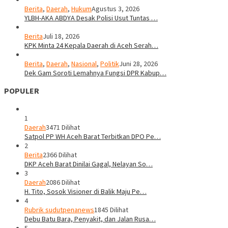
Berita
,
Daerah
,
Hukum
Agustus 3, 2026
YLBH-AKA ABDYA Desak Polisi Usut Tuntas …
Berita
Juli 18, 2026
KPK Minta 24 Kepala Daerah di Aceh Serah…
Berita
,
Daerah
,
Nasional
,
Politik
Juni 28, 2026
Dek Gam Soroti Lemahnya Fungsi DPR Kabup…
POPULER
1
Daerah
3471 Dilihat
Satpol PP WH Aceh Barat Terbitkan DPO Pe…
2
Berita
2366 Dilihat
DKP Aceh Barat Dinilai Gagal, Nelayan So…
3
Daerah
2086 Dilihat
H. Tito, Sosok Visioner di Balik Maju Pe…
4
Rubrik sudutpenanews
1845 Dilihat
Debu Batu Bara, Penyakit, dan Jalan Rusa…
5