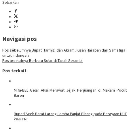
Sebarkan
Navigasi pos
Pos sebelumnya
Bupati Tarmizi dan Akram, Kisah Harapan dari Samatiga
untuk Indonesia
Pos berikutnya
Berburu Solar di Tanah Serambi
Pos terkait
Mifa-BEL Gelar Aksi Merawat Jejak Perjuangan di Makam Pocut
Baren
Bupati Aceh Barat Larang Lomba Panjat Pinang pada Perayaan HUT
ke-81 RI