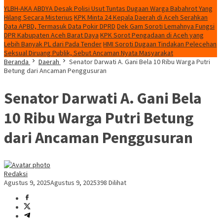
YLBH-AKA ABDYA Desak Polisi Usut Tuntas Dugaan Warga Babahrot Yang
Hilang Secara Misterius
KPK Minta 24 Kepala Daerah di Aceh Serahkan
Data APBD, Termasuk Data Pokir DPRD
Dek Gam Soroti Lemahnya Fungsi
DPR Kabupaten Aceh Barat Daya
KPK Sorot Pengadaan di Aceh yang
Lebih Banyak PL dari Pada Tender
HMI Soroti Dugaan Tindakan Pelecehan
Seksual Diruang Publik, Sebut Ancaman Nyata Masyarakat
Beranda
Daerah
Senator Darwati A. Gani Bela 10 Ribu Warga Putri
Betung dari Ancaman Penggusuran
Senator Darwati A. Gani Bela
10 Ribu Warga Putri Betung
dari Ancaman Penggusuran
Redaksi
Agustus 9, 2025
Agustus 9, 2025
398 Dilihat