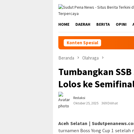
Loncat
ke
konten
HOME
DAERAH
BERITA
OPINI
Konten Spesial
Beranda
Olahraga
Tumbangkan SSB 
Lolos ke Semifina
Redaksi
Oktober 25, 2025
369 Dilihat
Aceh Selatan | Sudutpenanews.c
turnamen Boss Yong Cup 1 setelah 