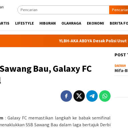
Pencaria
ARTIS
LIFESTYLE
HIBURAN
OLAHRAGA
EKONOMI
BERITA F
YLBH-AKA ABDYA Desak Polisi Usut Tuntas 
POST
Sawang Bau, Galaxy FC
DAERAH
Mifa-B
l
om
: Galaxy FC memastikan langkah ke babak semifinal
menaklukkan SSB Sawang Bau dalam laga bertajuk Derbi