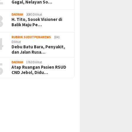
Gagal, Nelayan So…
3
DAERAH
2080 Dilihat
H. Tito, Sosok Visioner di
Balik Maju Pe…
4
RUBRIK SUDUTPENANEWS
1841
Dilihat
Debu Batu Bara, Penyakit,
dan Jalan Rusa…
5
DAERAH
1763 Dilihat
Atap Ruangan Pasien RSUD
CND Jebol, Didu…