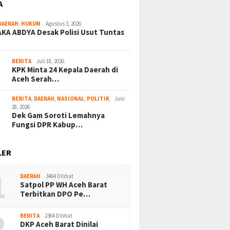
A
DAERAH
,
HUKUM
Agustus 3, 2026
KA ABDYA Desak Polisi Usut Tuntas
BERITA
Juli 18, 2026
KPK Minta 24 Kepala Daerah di
Aceh Serah…
BERITA
,
DAERAH
,
NASIONAL
,
POLITIK
Juni
28, 2026
Dek Gam Soroti Lemahnya
Fungsi DPR Kabup…
LER
1
DAERAH
3464 Dilihat
Satpol PP WH Aceh Barat
Terbitkan DPO Pe…
2
BERITA
2364 Dilihat
DKP Aceh Barat Dinilai