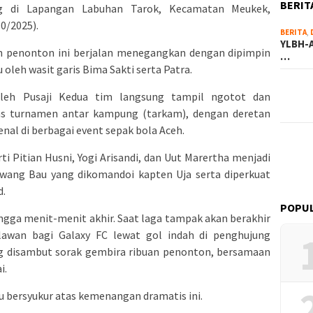
BERIT
g di Lapangan Labuhan Tarok, Kecamatan Meukek,
0/2025).
BERITA
,
YLBH-A
an penonton ini berjalan menegangkan dengan dipimpin
…
 oleh wasit garis Bima Sakti serta Patra.
oleh Pusaji Kedua tim langsung tampil ngotot dan
s turnamen antar kampung (tarkam), dengan deretan
nal di berbagai event sepak bola Aceh.
i Pitian Husni, Yogi Arisandi, dan Uut Marertha menjadi
wang Bau yang dikomandoi kapten Uja serta diperkuat
d.
POPU
ngga menit-menit akhir. Saat laga tampak akan berakhir
lawan bagi Galaxy FC lewat gol indah di penghujung
ng disambut sorak gembira ribuan penonton, bersamaan
i.
u bersyukur atas kemenangan dramatis ini.