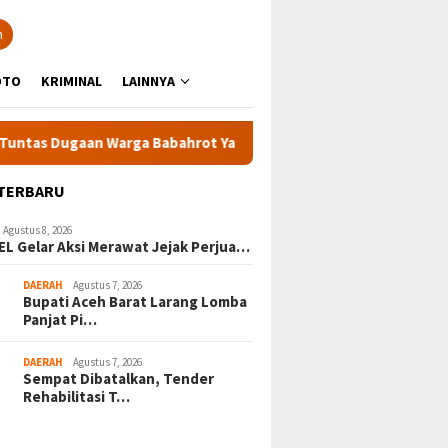
n
OTO
KRIMINAL
LAINNYA
Dugaan Warga Babahrot Yang Hilang Secara Misterius
KPK
 TERBARU
Agustus 8, 2026
EL Gelar Aksi Merawat Jejak Perjua…
DAERAH
Agustus 7, 2026
Bupati Aceh Barat Larang Lomba
Panjat Pi…
DAERAH
Agustus 7, 2026
Sempat Dibatalkan, Tender
Rehabilitasi T…