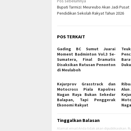
Navigasi
Pos sebelumnya
Bupati Tarmizi: Meureubo Akan Jadi Pusat
pos
Pendidikan Sekolah Rakyat Tahun 2026
POS TERKAIT
Gading BC Sumut Juarai
Teuk
Moment Badminton Vol.3 Se-
Penc
Sumatera, Final Dramatis
Bara
Disaksikan Ratusan Penonton
Duku
di Meulaboh
Kejurprov Grasstrack dan
Rib
Motocross Piala Kapolres
Alun
Nagan Raya Bukan Sekedar
Kej
Balapan, Tapi Penggerak
Mot
Ekonomi Rakyat
Naga
Tinggalkan Balasan
Alamat email Anda tidak akan dipublikasikan.
Ru