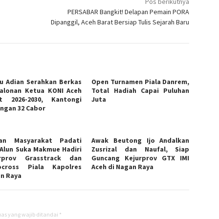
Pos berikutnya
PERSABAR Bangkit! Delapan Pemain PORA
Dipanggil, Aceh Barat Bersiap Tulis Sejarah Baru
u Adian Serahkan Berkas
Open Turnamen Piala Danrem,
alonan Ketua KONI Aceh
Total Hadiah Capai Puluhan
t 2026-2030, Kantongi
Juta
ngan 32 Cabor
uan Masyarakat Padati
Awak Beutong Ijo Andalkan
 Alun Suka Makmue Hadiri
Zusrizal dan Naufal, Siap
urprov Grasstrack dan
Guncang Kejurprov GTX IMI
ocross Piala Kapolres
Aceh di Nagan Raya
n Raya
as yang wajib ditandai
*