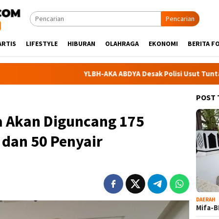
Pencarian
ARTIS
LIFESTYLE
HIBURAN
OLAHRAGA
EKONOMI
BERITA F
YLBH-AKA ABDYA Desak Polisi Usut Tuntas Dugaan War
POST
a Akan Diguncang 175
 dan 50 Penyair
DAERAH
Mifa-B