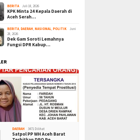
BERITA
Juli 18, 2026
KPK Minta 24 Kepala Daerah di
Aceh Serah…
BERITA
,
DAERAH
,
NASIONAL
,
POLITIK
Juni
28, 2026
Dek Gam Soroti Lemahnya
Fungsi DPR Kabup…
LER
1
DAERAH
3471 Dilihat
Satpol PP WH Aceh Barat
Terbitkan DPO Pe…