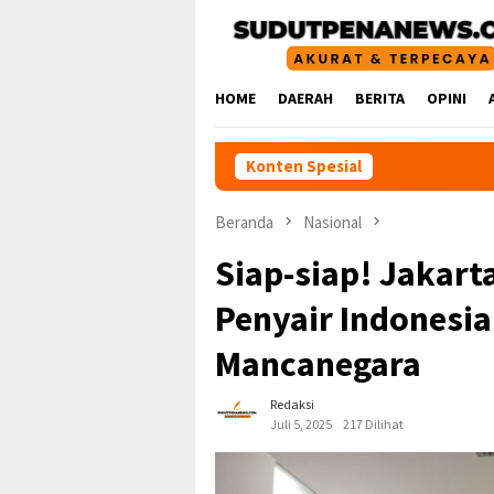
Loncat
ke
konten
HOME
DAERAH
BERITA
OPINI
Konten Spesial
Beranda
Nasional
Siap-siap! Jakart
Penyair Indonesia
Mancanegara
Redaksi
Juli 5, 2025
217 Dilihat