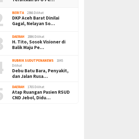
2
BERITA
2366 Dilihat
DKP Aceh Barat Dinilai
Gagal, Nelayan So…
3
DAERAH
2086 Dilihat
H. Tito, Sosok Visioner di
Balik Maju Pe…
4
RUBRIK SUDUTPENANEWS
1845
Dilihat
Debu Batu Bara, Penyakit,
dan Jalan Rusa…
5
DAERAH
1765 Dilihat
Atap Ruangan Pasien RSUD
CND Jebol, Didu…