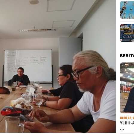
BERIT
BERITA
,
YLBH-A
…