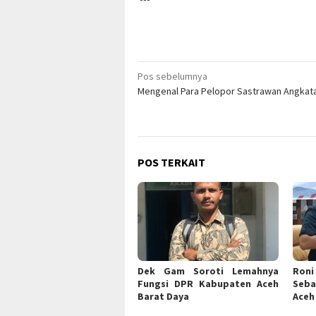
Navigasi
Pos sebelumnya
Mengenal Para Pelopor Sastrawan Angkat
pos
POS TERKAIT
Dek Gam Soroti Lemahnya
Ron
Fungsi DPR Kabupaten Aceh
Seb
Barat Daya
Aceh