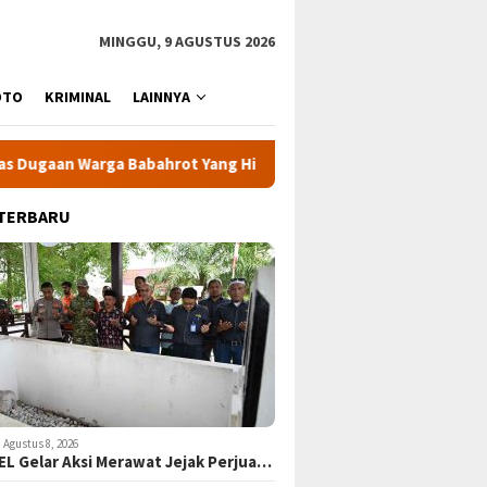
MINGGU, 9 AGUSTUS 2026
OTO
KRIMINAL
LAINNYA
ga Babahrot Yang Hilang Secara Misterius
KPK Minta 24 
 TERBARU
Agustus 8, 2026
EL Gelar Aksi Merawat Jejak Perjua…