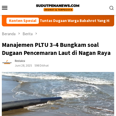
Loncat
Menu
ke
Mobile
konten
olisi Usut Tuntas Dugaan Warga Babahrot Yang Hilang Secara Mi
Konten Spesial
Beranda
Berita
Manajemen PLTU 3-4 Bungkam soal
Dugaan Pencemaran Laut di Nagan Raya
Redaksi
Juni 28, 2025
598 Dilihat