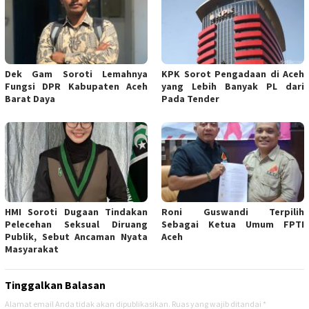
Dek Gam Soroti Lemahnya
KPK Sorot Pengadaan di Aceh
Fungsi DPR Kabupaten Aceh
yang Lebih Banyak PL dari
Barat Daya
Pada Tender
HMI Soroti Dugaan Tindakan
Roni Guswandi Terpilih
Pelecehan Seksual Diruang
Sebagai Ketua Umum FPTI
Publik, Sebut Ancaman Nyata
Aceh
Masyarakat
Tinggalkan Balasan
Alamat email Anda tidak akan dipublikasikan.
Ruas yang wajib ditandai
*