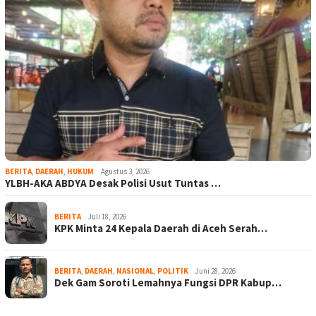
BERITA
,
DAERAH
,
HUKUM
Agustus 3, 2026
YLBH-AKA ABDYA Desak Polisi Usut Tuntas …
BERITA
Juli 18, 2026
KPK Minta 24 Kepala Daerah di Aceh Serah…
BERITA
,
DAERAH
,
NASIONAL
,
POLITIK
Juni 28, 2026
Dek Gam Soroti Lemahnya Fungsi DPR Kabup…