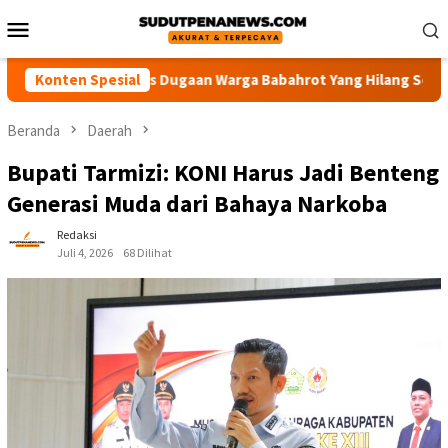
Loncat
Menu
ke
Mobile
konten
 Usut Tuntas Dugaan Warga Babahrot Yang Hilang Secara Misteri
Konten Spesial
Beranda
Daerah
Bupati Tarmizi: KONI Harus Jadi Benteng
Generasi Muda dari Bahaya Narkoba
Redaksi
Juli 4, 2026
68 Dilihat