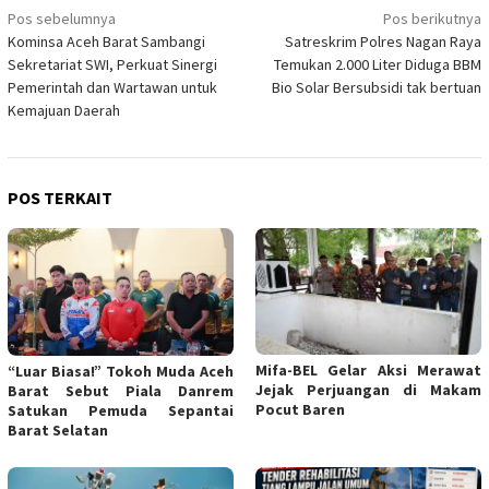
Navigasi
Pos sebelumnya
Pos berikutnya
Kominsa Aceh Barat Sambangi
Satreskrim Polres Nagan Raya
pos
Sekretariat SWI, Perkuat Sinergi
Temukan 2.000 Liter Diduga BBM
Pemerintah dan Wartawan untuk
Bio Solar Bersubsidi tak bertuan
Kemajuan Daerah
POS TERKAIT
Mifa-BEL Gelar Aksi Merawat
“Luar Biasa!” Tokoh Muda Aceh
Jejak Perjuangan di Makam
Barat Sebut Piala Danrem
Pocut Baren
Satukan Pemuda Sepantai
Barat Selatan