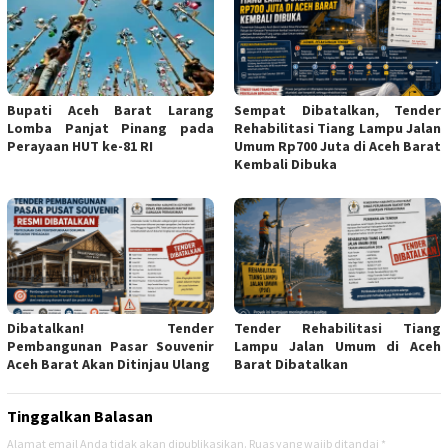
Bupati Aceh Barat Larang
Sempat Dibatalkan, Tender
Lomba Panjat Pinang pada
Rehabilitasi Tiang Lampu Jalan
Perayaan HUT ke-81 RI
Umum Rp700 Juta di Aceh Barat
Kembali Dibuka
Dibatalkan! Tender
Tender Rehabilitasi Tiang
Pembangunan Pasar Souvenir
Lampu Jalan Umum di Aceh
Aceh Barat Akan Ditinjau Ulang
Barat Dibatalkan
Tinggalkan Balasan
Alamat email Anda tidak akan dipublikasikan.
Ruas yang wajib ditandai
*