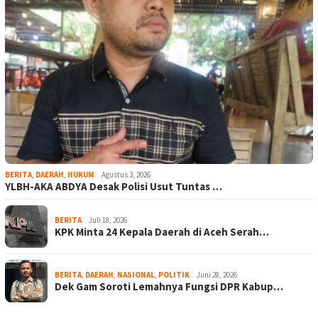
BERITA
,
DAERAH
,
HUKUM
Agustus 3, 2026
YLBH-AKA ABDYA Desak Polisi Usut Tuntas …
BERITA
Juli 18, 2026
KPK Minta 24 Kepala Daerah di Aceh Serah…
BERITA
,
DAERAH
,
NASIONAL
,
POLITIK
Juni 28, 2026
Dek Gam Soroti Lemahnya Fungsi DPR Kabup…