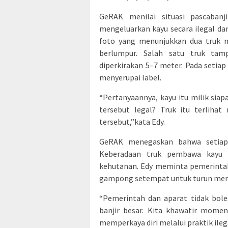
GeRAK menilai situasi pascaban
mengeluarkan kayu secara ilegal da
foto yang menunjukkan dua truk 
berlumpur. Salah satu truk ta
diperkirakan 5–7 meter. Pada setia
menyerupai label.
“Pertanyaannya, kayu itu milik si
tersebut legal? Truk itu terliha
tersebut,”kata Edy.
GeRAK menegaskan bahwa setiap 
Keberadaan truk pembawa kayu 
kehutanan. Edy meminta pemerintah
gampong setempat untuk turun menel
“Pemerintah dan aparat tidak bol
banjir besar. Kita khawatir mome
memperkaya diri melalui praktik ile