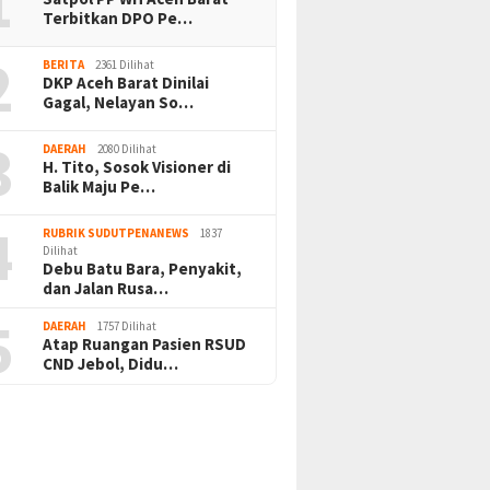
1
Terbitkan DPO Pe…
2
BERITA
2361 Dilihat
DKP Aceh Barat Dinilai
Gagal, Nelayan So…
3
DAERAH
2080 Dilihat
H. Tito, Sosok Visioner di
Balik Maju Pe…
4
RUBRIK SUDUTPENANEWS
1837
Dilihat
Debu Batu Bara, Penyakit,
dan Jalan Rusa…
5
DAERAH
1757 Dilihat
Atap Ruangan Pasien RSUD
CND Jebol, Didu…