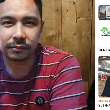
BERIT
BERITA
,
YLBH-A
…