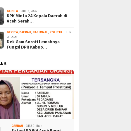
BERITA
Juli 18, 2026
KPK Minta 24 Kepala Daerah di
Aceh Serah…
BERITA
,
DAERAH
,
NASIONAL
,
POLITIK
Juni
28, 2026
Dek Gam Soroti Lemahnya
Fungsi DPR Kabup…
LER
DAERAH
3463 Dilihat
Satpol PP WH Aceh Barat