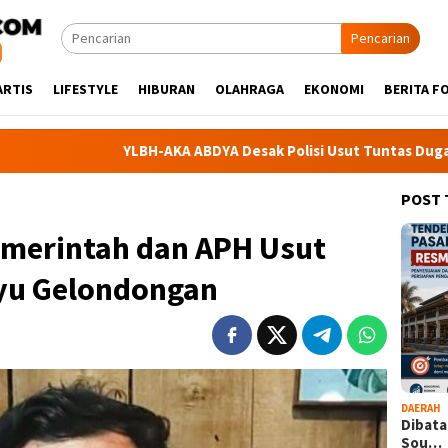
Pencarian
ARTIS
LIFESTYLE
HIBURAN
OLAHRAGA
EKONOMI
BERITA F
YLBH-AKA ABDYA Desak Polisi Usut Tuntas Dugaan Warga Babahr
POST
merintah dan APH Usut
yu Gelondongan
DAERAH
Dibata
Sou…