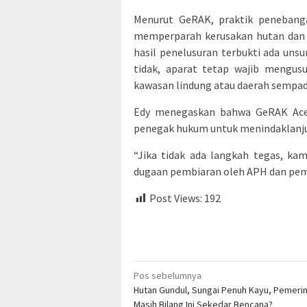
Menurut GeRAK, praktik penebang
memperparah kerusakan hutan dan 
hasil penelusuran terbukti ada unsu
tidak, aparat tetap wajib mengusu
kawasan lindung atau daerah sempada
Edy menegaskan bahwa GeRAK Ace
penegak hukum untuk menindaklanjut
“Jika tidak ada langkah tegas, ka
dugaan pembiaran oleh APH dan pem
Post Views:
192
Navigasi
Pos sebelumnya
Hutan Gundul, Sungai Penuh Kayu, Pemeri
pos
Masih Bilang Ini Sekedar Bencana?