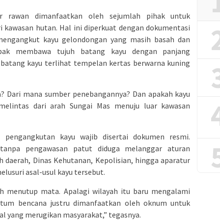
jir rawan dimanfaatkan oleh sejumlah pihak untuk
ri kawasan hutan. Hal ini diperkuat dengan dokumentasi
mengangkut kayu gelondongan yang masih basah dan
mpak membawa tujuh batang kayu dengan panjang
p batang kayu terlihat tempelan kertas berwarna kuning
apa? Dari mana sumber penebangannya? Dan apakah kayu
t melintas dari arah Sungai Mas menuju luar kawasan
pengangkutan kayu wajib disertai dokumen resmi.
tanpa pengawasan patut diduga melanggar aturan
 daerah, Dinas Kehutanan, Kepolisian, hingga aparatur
usuri asal-usul kayu tersebut.
eh menutup mata. Apalagi wilayah itu baru mengalami
ntum bencana justru dimanfaatkan oleh oknum untuk
gal yang merugikan masyarakat,” tegasnya.