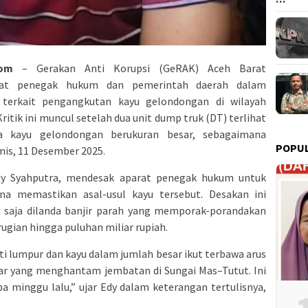
com
– Gerakan Anti Korupsi (GeRAK) Aceh Barat
rat penegak hukum dan pemerintah daerah dalam
 terkait pengangkutan kayu gelondongan di wilayah
itik ini muncul setelah dua unit dump truk (DT) terlihat
 kayu gelondongan berukuran besar, sebagaimana
POPU
mis, 11 Desember 2025.
dy Syahputra, mendesak aparat penegak hukum untuk
na memastikan asal-usul kayu tersebut. Desakan ini
 saja dilanda banjir parah yang memporak-porandakan
ugian hingga puluhan miliar rupiah.
erti lumpur dan kayu dalam jumlah besar ikut terbawa arus
sar yang menghantam jembatan di Sungai Mas–Tutut. Ini
a minggu lalu,” ujar Edy dalam keterangan tertulisnya,