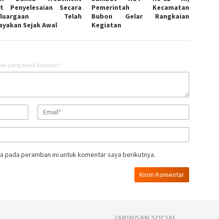
t Penyelesaian Secara
Pemerintah Kecamatan
keluargaan Telah
Bubon Gelar Rangkaian
ayakan Sejak Awal
Kegiatan
as yang wajib ditandai
*
a pada peramban ini untuk komentar saya berikutnya.
JARINGAN SOCIAL