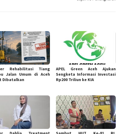
er Rehabilitasi Tiang
APEL Green Aceh Ajukan
pu Jalan Umum di Aceh
Sengketa Informasi Investasi
t Dibatalkan
Rp200 Triliun ke KIA
er Dahlia Treatment
Sambut HUT Ke-81 RI,