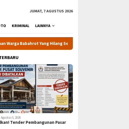
JUMAT, 7 AGUSTUS 2026
OTO
KRIMINAL
LAINNYA
ot Yang Hilang Secara Misterius
KPK Minta 24 Kepala Da
 TERBARU
Agustus 5, 2026
lkan! Tender Pembangunan Pasar