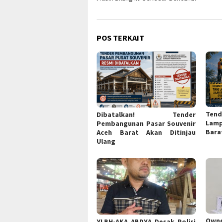
POS TERKAIT
Tend
Dibatalkan! Tender
Lam
Pembangunan Pasar Souvenir
Bara
Aceh Barat Akan Ditinjau
Ulang
Own
YLBH-AKA ABDYA Desak Polisi