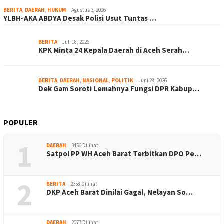
BERITA
,
DAERAH
,
HUKUM
Agustus 3, 2026
YLBH-AKA ABDYA Desak Polisi Usut Tuntas …
BERITA
Juli 18, 2026
KPK Minta 24 Kepala Daerah di Aceh Serah…
BERITA
,
DAERAH
,
NASIONAL
,
POLITIK
Juni 28, 2026
Dek Gam Soroti Lemahnya Fungsi DPR Kabup…
POPULER
1
DAERAH
3456 Dilihat
Satpol PP WH Aceh Barat Terbitkan DPO Pe…
2
BERITA
2358 Dilihat
DKP Aceh Barat Dinilai Gagal, Nelayan So…
DAERAH
2077 Dilihat