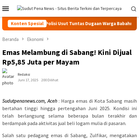
Loncat
Menu
ke
Mobile
konten
AKA ABDYA Desak Polisi Usut Tuntas Dugaan Warga Babahrot Yang
Konten Spesial
Beranda
Ekonomi
Emas Melambung di Sabang! Kini Dijual
Rp5,85 Juta per Mayam
Redaksi
Juni 17, 2025
200 Dilihat
Sudutpenanews.com, Aceh
: Harga emas di Kota Sabang masih
bertahan tinggi hingga pertengahan Juni 2025. Kondisi ini
telah berlangsung selama beberapa bulan terakhir dan
berdampak pada aktivitas jual beli logam mulia di pasaran.
Salah satu pedagang emas di Sabang, Zulfikar, mengatakan