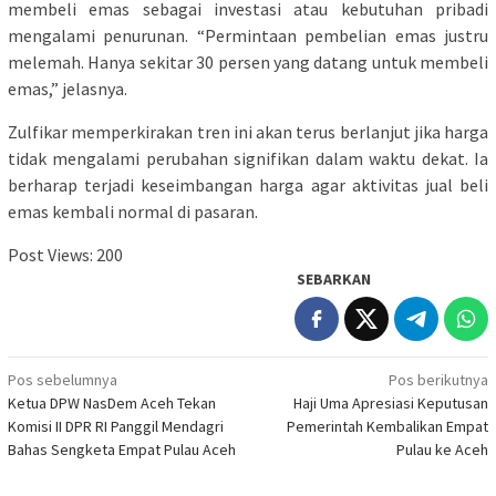
membeli emas sebagai investasi atau kebutuhan pribadi
mengalami penurunan. “Permintaan pembelian emas justru
melemah. Hanya sekitar 30 persen yang datang untuk membeli
emas,” jelasnya.
Zulfikar memperkirakan tren ini akan terus berlanjut jika harga
tidak mengalami perubahan signifikan dalam waktu dekat. Ia
berharap terjadi keseimbangan harga agar aktivitas jual beli
emas kembali normal di pasaran.
Post Views:
200
SEBARKAN
Navigasi
Pos sebelumnya
Pos berikutnya
Ketua DPW NasDem Aceh Tekan
Haji Uma Apresiasi Keputusan
pos
Komisi II DPR RI Panggil Mendagri
Pemerintah Kembalikan Empat
Bahas Sengketa Empat Pulau Aceh
Pulau ke Aceh