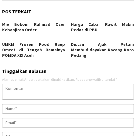
POS TERKAIT
Mie Bokom Rahmad Ozer
Harga Cabai Rawit Makin
Kebanjiran Order
Pedas di PBU
UMKM Frozen Food Raup
Distan Ajak Petani
Omzet di Tengah Ramainya
Membudidayakan Kacang Koro
POMDA XIX Aceh
Pedang
Tinggalkan Balasan
Alamat email Anda tidak akan dipublikasikan.
Ruas yang wajib ditandai
*