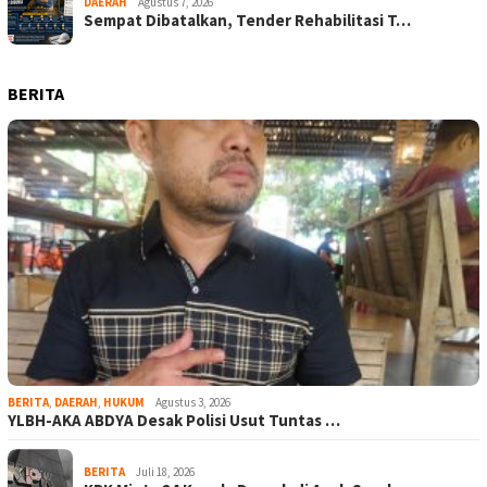
DAERAH
Agustus 7, 2026
Sempat Dibatalkan, Tender Rehabilitasi T…
BERITA
BERITA
,
DAERAH
,
HUKUM
Agustus 3, 2026
YLBH-AKA ABDYA Desak Polisi Usut Tuntas …
BERITA
Juli 18, 2026