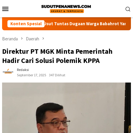
Loncat
Menu
ke
Mobile
konten
Desak Polisi Usut Tuntas Dugaan Warga Babahrot Yang Hilang Se
Konten Spesial
Beranda
Daerah
Direktur PT MGK Minta Pemerintah
Hadir Cari Solusi Polemik KPPA
Redaksi
September 17, 2025
347 Dilihat