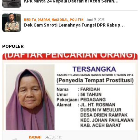
KPK Minta 24 Kepala Daerah di Aceh Serah…
BERITA
,
DAERAH
,
NASIONAL
,
POLITIK
Juni 28, 2026
Dek Gam Soroti Lemahnya Fungsi DPR Kabup…
POPULER
DAERAH
3471 Dilihat