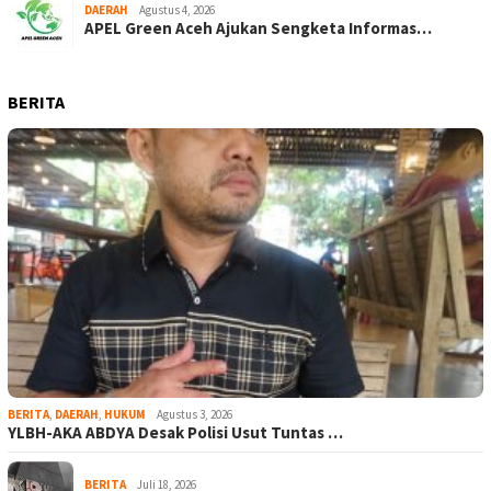
DAERAH
Agustus 4, 2026
APEL Green Aceh Ajukan Sengketa Informas…
BERITA
BERITA
,
DAERAH
,
HUKUM
Agustus 3, 2026
YLBH-AKA ABDYA Desak Polisi Usut Tuntas …
BERITA
Juli 18, 2026