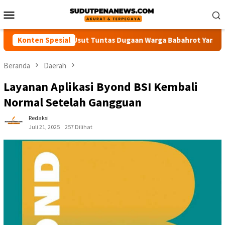
Loncat
Menu
ke
Mobile
konten
Desak Polisi Usut Tuntas Dugaan Warga Babahrot Yang Hilang Se
Konten Spesial
Beranda
Daerah
Layanan Aplikasi Byond BSI Kembali
Normal Setelah Gangguan
Redaksi
Juli 21, 2025
257 Dilihat