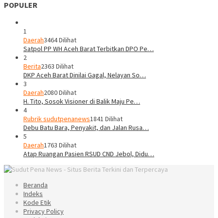
POPULER
1
Daerah
3464 Dilihat
Satpol PP WH Aceh Barat Terbitkan DPO Pe…
2
Berita
2363 Dilihat
DKP Aceh Barat Dinilai Gagal, Nelayan So…
3
Daerah
2080 Dilihat
H. Tito, Sosok Visioner di Balik Maju Pe…
4
Rubrik sudutpenanews
1841 Dilihat
Debu Batu Bara, Penyakit, dan Jalan Rusa…
5
Daerah
1763 Dilihat
Atap Ruangan Pasien RSUD CND Jebol, Didu…
Beranda
Indeks
Kode Etik
Privacy Policy