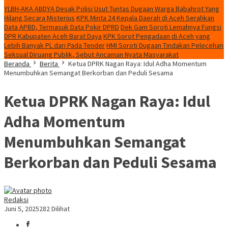
YLBH-AKA ABDYA Desak Polisi Usut Tuntas Dugaan Warga Babahrot Yang
Hilang Secara Misterius
KPK Minta 24 Kepala Daerah di Aceh Serahkan
Data APBD, Termasuk Data Pokir DPRD
Dek Gam Soroti Lemahnya Fungsi
DPR Kabupaten Aceh Barat Daya
KPK Sorot Pengadaan di Aceh yang
Lebih Banyak PL dari Pada Tender
HMI Soroti Dugaan Tindakan Pelecehan
Seksual Diruang Publik, Sebut Ancaman Nyata Masyarakat
Beranda
Berita
Ketua DPRK Nagan Raya: Idul Adha Momentum
Menumbuhkan Semangat Berkorban dan Peduli Sesama
Ketua DPRK Nagan Raya: Idul
Adha Momentum
Menumbuhkan Semangat
Berkorban dan Peduli Sesama
Redaksi
Juni 5, 2025
282 Dilihat