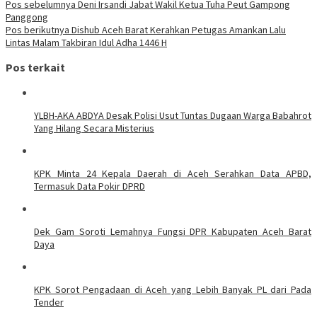
Pos sebelumnya
Deni Irsandi Jabat Wakil Ketua Tuha Peut Gampong
Panggong
Pos berikutnya
Dishub Aceh Barat Kerahkan Petugas Amankan Lalu
Lintas Malam Takbiran Idul Adha 1446 H
Pos terkait
YLBH-AKA ABDYA Desak Polisi Usut Tuntas Dugaan Warga Babahrot
Yang Hilang Secara Misterius
KPK Minta 24 Kepala Daerah di Aceh Serahkan Data APBD,
Termasuk Data Pokir DPRD
Dek Gam Soroti Lemahnya Fungsi DPR Kabupaten Aceh Barat
Daya
KPK Sorot Pengadaan di Aceh yang Lebih Banyak PL dari Pada
Tender