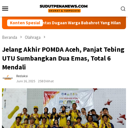
Loncat
Menu
ke
Mobile
konten
isi Usut Tuntas Dugaan Warga Babahrot Yang Hilang Secara Mist
Konten Spesial
Beranda
Olahraga
Jelang Akhir POMDA Aceh, Panjat Tebing
UTU Sumbangkan Dua Emas, Total 6
Mendali
Redaksi
Juni 16, 2025
258 Dilihat