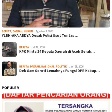
BERITA
,
DAERAH
,
HUKUM
Agustus 3, 2026
YLBH-AKA ABDYA Desak Polisi Usut Tuntas …
BERITA
Juli 18, 2026
KPK Minta 24 Kepala Daerah di Aceh Serah…
BERITA
,
DAERAH
,
NASIONAL
,
POLITIK
Juni 28, 2026
Dek Gam Soroti Lemahnya Fungsi DPR Kabup…
POPULER