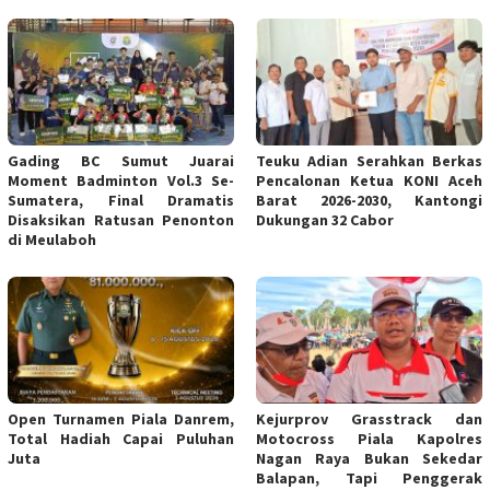
Gading BC Sumut Juarai
Teuku Adian Serahkan Berkas
Moment Badminton Vol.3 Se-
Pencalonan Ketua KONI Aceh
Sumatera, Final Dramatis
Barat 2026-2030, Kantongi
Disaksikan Ratusan Penonton
Dukungan 32 Cabor
di Meulaboh
Open Turnamen Piala Danrem,
Kejurprov Grasstrack dan
Total Hadiah Capai Puluhan
Motocross Piala Kapolres
Juta
Nagan Raya Bukan Sekedar
Balapan, Tapi Penggerak