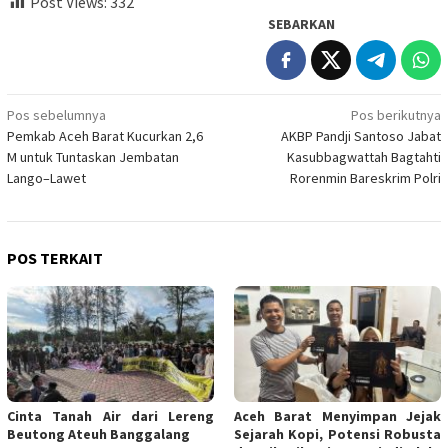
Post Views:
332
SEBARKAN
Navigasi
Pos sebelumnya
Pos berikutnya
Pemkab Aceh Barat Kucurkan 2,6
AKBP Pandji Santoso Jabat
pos
M untuk Tuntaskan Jembatan
Kasubbagwattah Bagtahti
Lango–Lawet
Rorenmin Bareskrim Polri
POS TERKAIT
Cinta Tanah Air dari Lereng
Aceh Barat Menyimpan Jejak
Beutong Ateuh Banggalang
Sejarah Kopi, Potensi Robusta