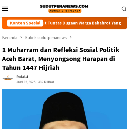
Loncat
Menu
ke
Mobile
konten
k Polisi Usut Tuntas Dugaan Warga Babahrot Yang Hilang Secara
Konten Spesial
Beranda
Rubrik sudutpenanews
1 Muharram dan Refleksi Sosial Politik
Aceh Barat, Menyongsong Harapan di
Tahun 1447 Hijriah
Redaksi
Juni 26, 2025
332 Dilihat