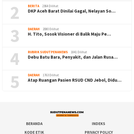
2
BERITA
2364 Dilihat
DKP Aceh Barat Dinilai Gagal, Nelayan So…
3
DAERAH
2080 Dilihat
H. Tito, Sosok Visioner di Balik Maju Pe…
4
RUBRIK SUDUTPENANEWS
1841 Dilihat
Debu Batu Bara, Penyakit, dan Jalan Rusa…
5
DAERAH
1763 Dilihat
Atap Ruangan Pasien RSUD CND Jebol, Didu…
BERANDA
INDEKS
KODE ETIK
PRIVACY POLICY