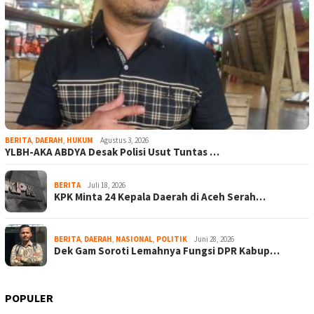
BERITA
,
DAERAH
,
HUKUM
Agustus 3, 2026
YLBH-AKA ABDYA Desak Polisi Usut Tuntas …
BERITA
Juli 18, 2026
KPK Minta 24 Kepala Daerah di Aceh Serah…
BERITA
,
DAERAH
,
NASIONAL
,
POLITIK
Juni 28, 2026
Dek Gam Soroti Lemahnya Fungsi DPR Kabup…
POPULER