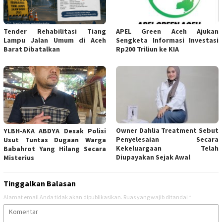
Tender Rehabilitasi Tiang
APEL Green Aceh Ajukan
Lampu Jalan Umum di Aceh
Sengketa Informasi Investasi
Barat Dibatalkan
Rp200 Triliun ke KIA
Owner Dahlia Treatment Sebut
YLBH-AKA ABDYA Desak Polisi
Penyelesaian Secara
Usut Tuntas Dugaan Warga
Kekeluargaan Telah
Babahrot Yang Hilang Secara
Diupayakan Sejak Awal
Misterius
Tinggalkan Balasan
Alamat email Anda tidak akan dipublikasikan.
Ruas yang wajib ditandai
*