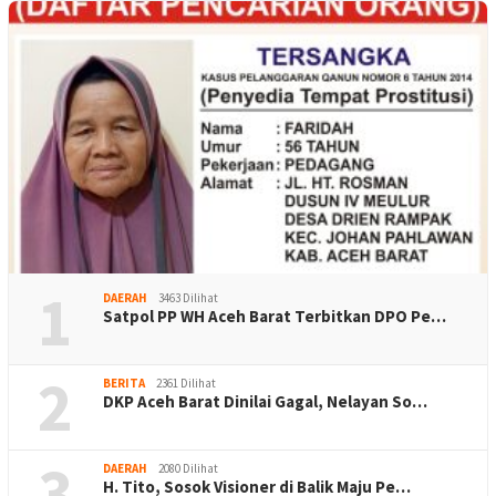
1
DAERAH
3463 Dilihat
Satpol PP WH Aceh Barat Terbitkan DPO Pe…
2
BERITA
2361 Dilihat
DKP Aceh Barat Dinilai Gagal, Nelayan So…
3
DAERAH
2080 Dilihat
H. Tito, Sosok Visioner di Balik Maju Pe…