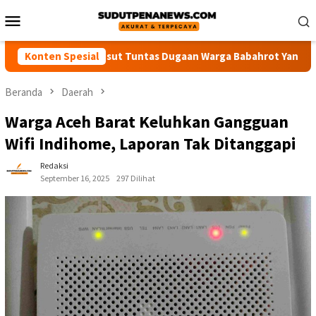
Loncat
Menu
ke
Mobile
konten
esak Polisi Usut Tuntas Dugaan Warga Babahrot Yang Hilang Sec
Konten Spesial
Beranda
Daerah
Warga Aceh Barat Keluhkan Gangguan
Wifi Indihome, Laporan Tak Ditanggapi
Redaksi
September 16, 2025
297 Dilihat