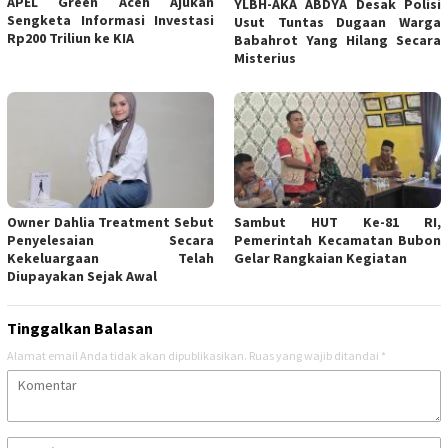
APEL Green Aceh Ajukan
YLBH-AKA ABDYA Desak Polisi
Sengketa Informasi Investasi
Usut Tuntas Dugaan Warga
Rp200 Triliun ke KIA
Babahrot Yang Hilang Secara
Misterius
Owner Dahlia Treatment Sebut
Sambut HUT Ke-81 RI,
Penyelesaian Secara
Pemerintah Kecamatan Bubon
Kekeluargaan Telah
Gelar Rangkaian Kegiatan
Diupayakan Sejak Awal
Tinggalkan Balasan
Alamat email Anda tidak akan dipublikasikan.
Ruas yang wajib ditandai
*