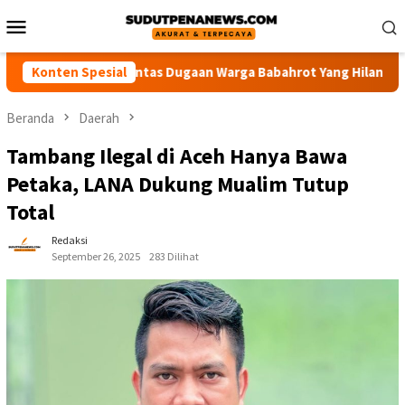
Loncat
Menu
ke
Mobile
konten
lisi Usut Tuntas Dugaan Warga Babahrot Yang Hilang Secara Mist
Konten Spesial
Beranda
Daerah
Tambang Ilegal di Aceh Hanya Bawa
Petaka, LANA Dukung Mualim Tutup
Total
Redaksi
September 26, 2025
283 Dilihat