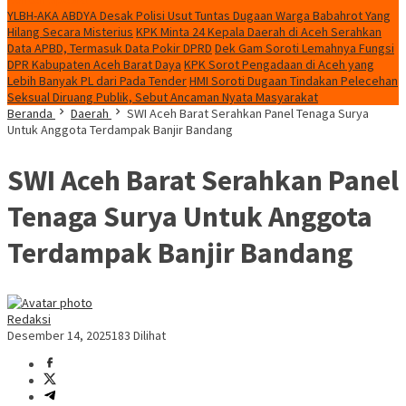
YLBH-AKA ABDYA Desak Polisi Usut Tuntas Dugaan Warga Babahrot Yang
Hilang Secara Misterius
KPK Minta 24 Kepala Daerah di Aceh Serahkan
Data APBD, Termasuk Data Pokir DPRD
Dek Gam Soroti Lemahnya Fungsi
DPR Kabupaten Aceh Barat Daya
KPK Sorot Pengadaan di Aceh yang
Lebih Banyak PL dari Pada Tender
HMI Soroti Dugaan Tindakan Pelecehan
Seksual Diruang Publik, Sebut Ancaman Nyata Masyarakat
Beranda
Daerah
SWI Aceh Barat Serahkan Panel Tenaga Surya
Untuk Anggota Terdampak Banjir Bandang
SWI Aceh Barat Serahkan Panel
Tenaga Surya Untuk Anggota
Terdampak Banjir Bandang
Redaksi
Desember 14, 2025
183 Dilihat