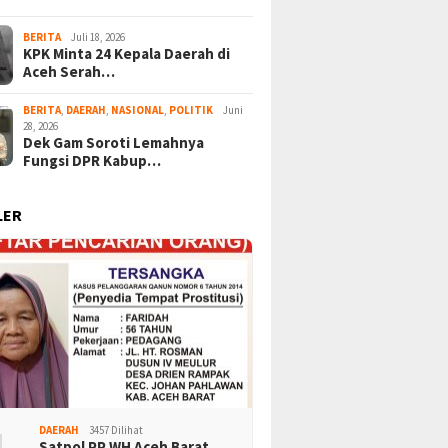
BERITA
Juli 18, 2026
KPK Minta 24 Kepala Daerah di
Aceh Serah…
BERITA
,
DAERAH
,
NASIONAL
,
POLITIK
Juni
28, 2026
Dek Gam Soroti Lemahnya
Fungsi DPR Kabup…
LER
DAERAH
3457 Dilihat
Satpol PP WH Aceh Barat