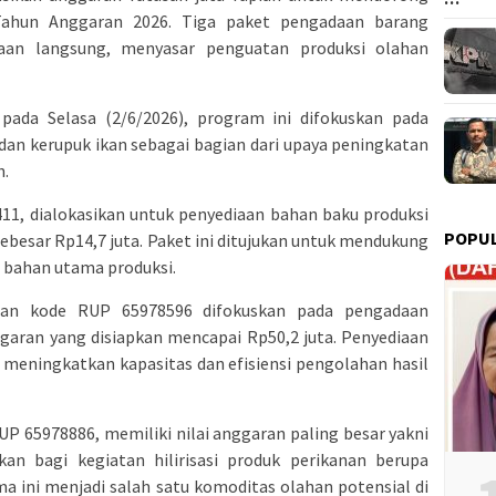
 Tahun Anggaran 2026. Tiga paket pengadaan barang
aan langsung, menyasar penguatan produksi olahan
pada Selasa (2/6/2026), program ini difokuskan pada
an kerupuk ikan sebagai bagian dari upaya peningkatan
h.
11, dialokasikan untuk penyediaan bahan baku produksi
POPU
besar Rp14,7 juta. Paket ini ditujukan untuk mendukung
an bahan utama produksi.
gan kode RUP 65978596 difokuskan pada pengadaan
ggaran yang disiapkan mencapai Rp50,2 juta. Penyediaan
tuk meningkatkan kapasitas dan efisiensi pengolahan hasil
P 65978886, memiliki nilai anggaran paling besar yakni
kkan bagi kegiatan hilirisasi produk perikanan berupa
a ini menjadi salah satu komoditas olahan potensial di