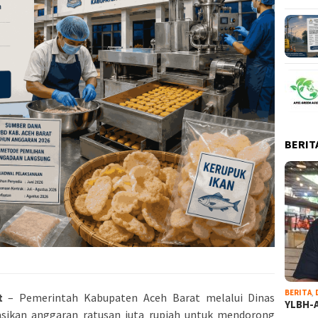
BERIT
BERITA
,
t
– Pemerintah Kabupaten Aceh Barat melalui Dinas
YLBH-A
sikan anggaran ratusan juta rupiah untuk mendorong
…