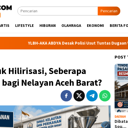
Pencarian
ARTIS
LIFESTYLE
HIBURAN
OLAHRAGA
EKONOMI
BERITA F
YLBH-AKA ABDYA Desak Polisi Usut Tuntas Dugaan Warga Babahr
POST
k Hilirisasi, Seberapa
bagi Nelayan Aceh Barat?
DAERAH
Dibata
Sou…