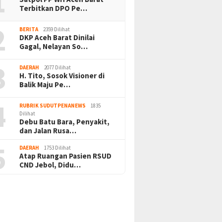
1
Terbitkan DPO Pe…
2
BERITA
2359 Dilihat
DKP Aceh Barat Dinilai
Gagal, Nelayan So…
3
DAERAH
2077 Dilihat
H. Tito, Sosok Visioner di
Balik Maju Pe…
4
RUBRIK SUDUTPENANEWS
1835
Dilihat
Debu Batu Bara, Penyakit,
dan Jalan Rusa…
5
DAERAH
1753 Dilihat
Atap Ruangan Pasien RSUD
CND Jebol, Didu…