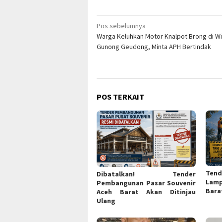
Navigasi
Pos sebelumnya
Warga Keluhkan Motor Knalpot Brong di W
pos
Gunong Geudong, Minta APH Bertindak
POS TERKAIT
Tend
Dibatalkan! Tender
Lam
Pembangunan Pasar Souvenir
Bara
Aceh Barat Akan Ditinjau
Ulang