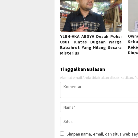
Own
YLBH-AKA ABDYA Desak Polisi
Sebu
Usut Tuntas Dugaan Warga
Ke
Babahrot Yang Hilang Secara
Diup
Misterius
Tinggalkan Balasan
Alamat email Anda tidak akan dipublikasikan.
Ru
Simpan nama, email, dan situs web say