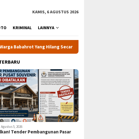
KAMIS, 6 AGUSTUS 2026
OTO
KRIMINAL
LAINNYA
ot Yang Hilang Secara Misterius
KPK Minta 24 Kepala Da
 TERBARU
Agustus 5, 2026
lkan! Tender Pembangunan Pasar