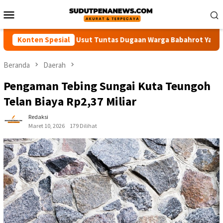
Loncat
Menu
ke
Mobile
konten
A Desak Polisi Usut Tuntas Dugaan Warga Babahrot Yang Hilang 
Konten Spesial
Beranda
Daerah
Pengaman Tebing Sungai Kuta Teungoh
Telan Biaya Rp2,37 Miliar
Redaksi
Maret 10, 2026
179 Dilihat