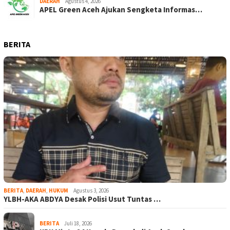
DAERAH
Agustus 4, 2026
APEL Green Aceh Ajukan Sengketa Informas…
BERITA
BERITA
,
DAERAH
,
HUKUM
Agustus 3, 2026
YLBH-AKA ABDYA Desak Polisi Usut Tuntas …
BERITA
Juli 18, 2026