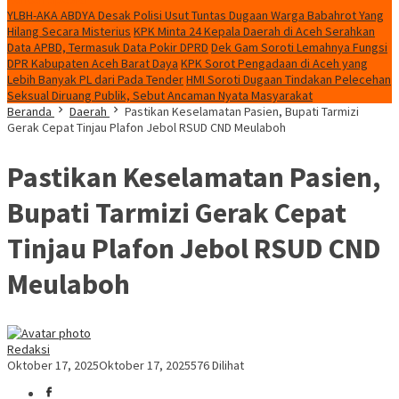
YLBH-AKA ABDYA Desak Polisi Usut Tuntas Dugaan Warga Babahrot Yang
Hilang Secara Misterius
KPK Minta 24 Kepala Daerah di Aceh Serahkan
Data APBD, Termasuk Data Pokir DPRD
Dek Gam Soroti Lemahnya Fungsi
DPR Kabupaten Aceh Barat Daya
KPK Sorot Pengadaan di Aceh yang
Lebih Banyak PL dari Pada Tender
HMI Soroti Dugaan Tindakan Pelecehan
Seksual Diruang Publik, Sebut Ancaman Nyata Masyarakat
Beranda
Daerah
Pastikan Keselamatan Pasien, Bupati Tarmizi
Gerak Cepat Tinjau Plafon Jebol RSUD CND Meulaboh
Pastikan Keselamatan Pasien,
Bupati Tarmizi Gerak Cepat
Tinjau Plafon Jebol RSUD CND
Meulaboh
Redaksi
Oktober 17, 2025
Oktober 17, 2025
576 Dilihat