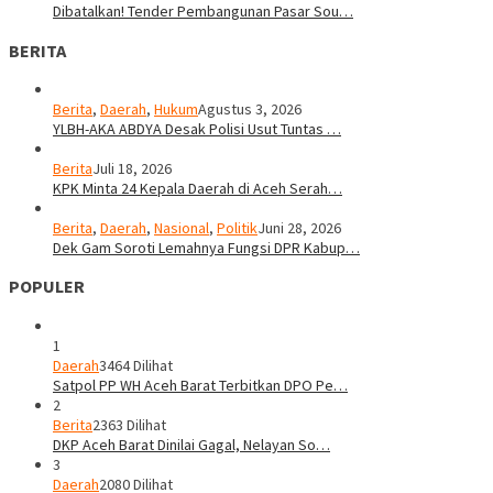
Dibatalkan! Tender Pembangunan Pasar Sou…
BERITA
Berita
,
Daerah
,
Hukum
Agustus 3, 2026
YLBH-AKA ABDYA Desak Polisi Usut Tuntas …
Berita
Juli 18, 2026
KPK Minta 24 Kepala Daerah di Aceh Serah…
Berita
,
Daerah
,
Nasional
,
Politik
Juni 28, 2026
Dek Gam Soroti Lemahnya Fungsi DPR Kabup…
POPULER
1
Daerah
3464 Dilihat
Satpol PP WH Aceh Barat Terbitkan DPO Pe…
2
Berita
2363 Dilihat
DKP Aceh Barat Dinilai Gagal, Nelayan So…
3
Daerah
2080 Dilihat