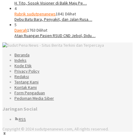
H. Tito, Sosok Visioner di Balik Maju Pe…
4
Rubrik sudutpenanews
1841 Dilihat
Debu Batu Bara, Penyakit, dan Jalan Rusa…
5
Daerah
1763 Dilihat
Atap Ruangan Pasien RSUD CND Jebol, Didu…
Beranda
Indeks
Kode Etik
Privacy Policy
Redaksi
Tentang Kami
Kontak Kami
Form Pengaduan
Pedoman Media Siber
Jaringan Social
RSS
Copyright © 2024 sudutpenanews.com, All rights reserved.