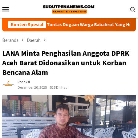
Loncat
Menu
ke
Mobile
konten
 Polisi Usut Tuntas Dugaan Warga Babahrot Yang Hilang Secara 
Konten Spesial
Beranda
Daerah
LANA Minta Penghasilan Anggota DPRK
Aceh Barat Didonasikan untuk Korban
Bencana Alam
Redaksi
Desember 20, 2025
525 Dilihat