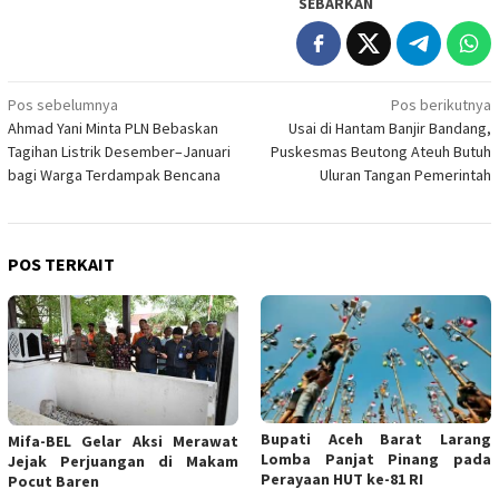
SEBARKAN
Navigasi
Pos sebelumnya
Pos berikutnya
Ahmad Yani Minta PLN Bebaskan
Usai di Hantam Banjir Bandang,
pos
Tagihan Listrik Desember–Januari
Puskesmas Beutong Ateuh Butuh
bagi Warga Terdampak Bencana
Uluran Tangan Pemerintah
POS TERKAIT
Bupati Aceh Barat Larang
Mifa-BEL Gelar Aksi Merawat
Lomba Panjat Pinang pada
Jejak Perjuangan di Makam
Perayaan HUT ke-81 RI
Pocut Baren