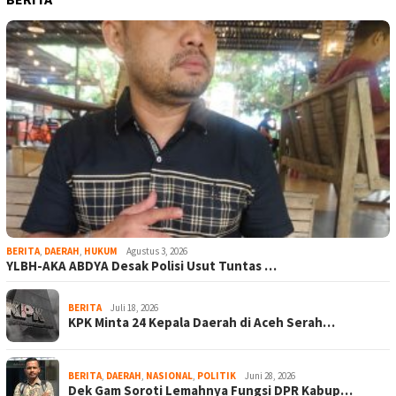
BERITA
,
DAERAH
,
HUKUM
Agustus 3, 2026
YLBH-AKA ABDYA Desak Polisi Usut Tuntas …
BERITA
Juli 18, 2026
KPK Minta 24 Kepala Daerah di Aceh Serah…
BERITA
,
DAERAH
,
NASIONAL
,
POLITIK
Juni 28, 2026
Dek Gam Soroti Lemahnya Fungsi DPR Kabup…