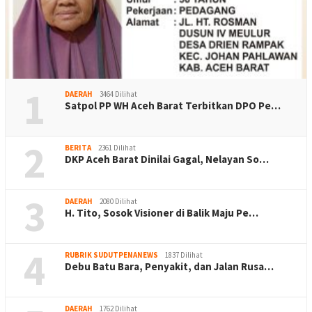
1
DAERAH
3464 Dilihat
Satpol PP WH Aceh Barat Terbitkan DPO Pe…
2
BERITA
2361 Dilihat
DKP Aceh Barat Dinilai Gagal, Nelayan So…
3
DAERAH
2080 Dilihat
H. Tito, Sosok Visioner di Balik Maju Pe…
4
RUBRIK SUDUTPENANEWS
1837 Dilihat
Debu Batu Bara, Penyakit, dan Jalan Rusa…
DAERAH
1762 Dilihat