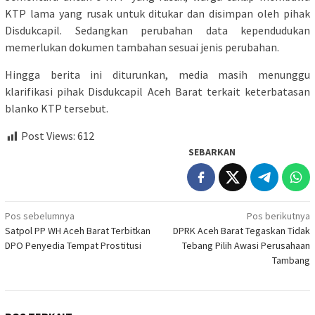
KTP lama yang rusak untuk ditukar dan disimpan oleh pihak
Disdukcapil. Sedangkan perubahan data kependudukan
memerlukan dokumen tambahan sesuai jenis perubahan.
Hingga berita ini diturunkan, media masih menunggu
klarifikasi pihak Disdukcapil Aceh Barat terkait keterbatasan
blanko KTP tersebut.
Post Views:
612
SEBARKAN
Navigasi
Pos sebelumnya
Pos berikutnya
Satpol PP WH Aceh Barat Terbitkan
DPRK Aceh Barat Tegaskan Tidak
pos
DPO Penyedia Tempat Prostitusi
Tebang Pilih Awasi Perusahaan
Tambang