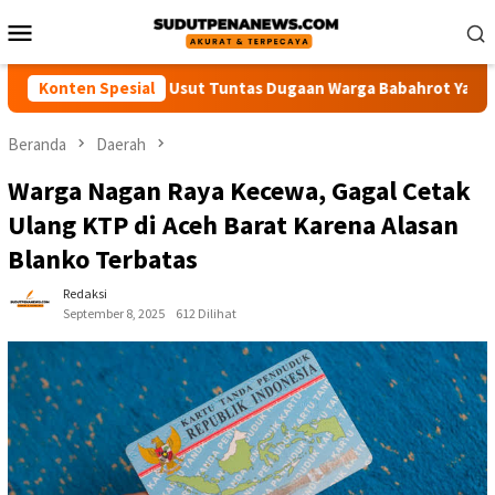
Loncat
Menu
ke
Mobile
konten
Desak Polisi Usut Tuntas Dugaan Warga Babahrot Yang Hilang Se
Konten Spesial
Beranda
Daerah
Warga Nagan Raya Kecewa, Gagal Cetak
Ulang KTP di Aceh Barat Karena Alasan
Blanko Terbatas
Redaksi
September 8, 2025
612 Dilihat