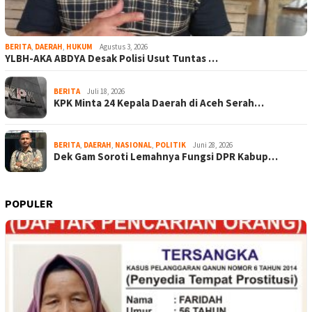
BERITA
,
DAERAH
,
HUKUM
Agustus 3, 2026
YLBH-AKA ABDYA Desak Polisi Usut Tuntas …
BERITA
Juli 18, 2026
KPK Minta 24 Kepala Daerah di Aceh Serah…
BERITA
,
DAERAH
,
NASIONAL
,
POLITIK
Juni 28, 2026
Dek Gam Soroti Lemahnya Fungsi DPR Kabup…
POPULER