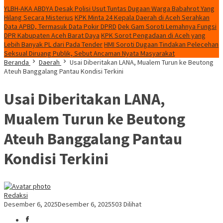
YLBH-AKA ABDYA Desak Polisi Usut Tuntas Dugaan Warga Babahrot Yang
Hilang Secara Misterius
KPK Minta 24 Kepala Daerah di Aceh Serahkan
Data APBD, Termasuk Data Pokir DPRD
Dek Gam Soroti Lemahnya Fungsi
DPR Kabupaten Aceh Barat Daya
KPK Sorot Pengadaan di Aceh yang
Lebih Banyak PL dari Pada Tender
HMI Soroti Dugaan Tindakan Pelecehan
Seksual Diruang Publik, Sebut Ancaman Nyata Masyarakat
Beranda
Daerah
Usai Diberitakan LANA, Mualem Turun ke Beutong
Ateuh Banggalang Pantau Kondisi Terkini
Usai Diberitakan LANA,
Mualem Turun ke Beutong
Ateuh Banggalang Pantau
Kondisi Terkini
Redaksi
Desember 6, 2025
Desember 6, 2025
503 Dilihat