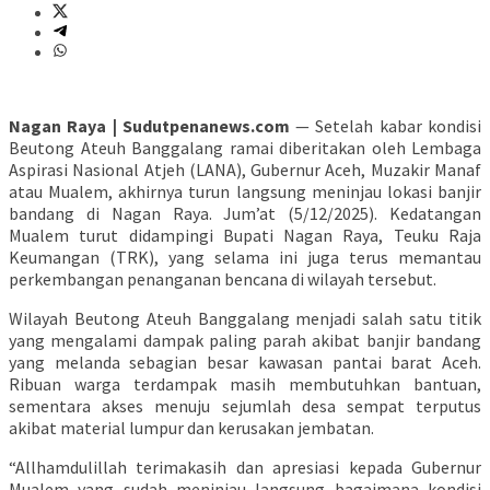
Nagan Raya | Sudutpenanews.com
— Setelah kabar kondisi
Beutong Ateuh Banggalang ramai diberitakan oleh Lembaga
Aspirasi Nasional Atjeh (LANA), Gubernur Aceh, Muzakir Manaf
atau Mualem, akhirnya turun langsung meninjau lokasi banjir
bandang di Nagan Raya. Jum’at (5/12/2025). Kedatangan
Mualem turut didampingi Bupati Nagan Raya, Teuku Raja
Keumangan (TRK), yang selama ini juga terus memantau
perkembangan penanganan bencana di wilayah tersebut.
Wilayah Beutong Ateuh Banggalang menjadi salah satu titik
yang mengalami dampak paling parah akibat banjir bandang
yang melanda sebagian besar kawasan pantai barat Aceh.
Ribuan warga terdampak masih membutuhkan bantuan,
sementara akses menuju sejumlah desa sempat terputus
akibat material lumpur dan kerusakan jembatan.
“Allhamdulillah terimakasih dan apresiasi kepada Gubernur
Mualem yang sudah meninjau langsung bagaimana kondisi