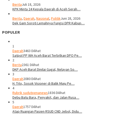
Berita
Juli 18, 2026
KPK Minta 24 Kepala Daerah di Aceh Serah…
Berita
,
Daerah
,
Nasional
,
Politik
Juni 28, 2026
Dek Gam Soroti Lemahnya Fungsi DPR Kabup…
POPULER
1
Daerah
3463 Dilihat
Satpol PP WH Aceh Barat Terbitkan DPO Pe…
2
Berita
2361 Dilihat
DKP Aceh Barat Dinilai Gagal, Nelayan So…
3
Daerah
2080 Dilihat
H. Tito, Sosok Visioner di Balik Maju Pe…
4
Rubrik sudutpenanews
1836 Dilihat
Debu Batu Bara, Penyakit, dan Jalan Rusa…
5
Daerah
1757 Dilihat
Atap Ruangan Pasien RSUD CND Jebol, Didu…