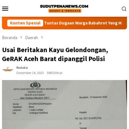
Loncat
Menu
ke
Mobile
konten
k Polisi Usut Tuntas Dugaan Warga Babahrot Yang Hilang Secara
Konten Spesial
Beranda
Daerah
Usai Beritakan Kayu Gelondongan,
GeRAK Aceh Barat dipanggil Polisi
Redaksi
Desember 14, 2025
388 Dilihat