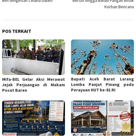
Beri Bingkisan Celana Dalam
Bersih hingga Bahan Pangan untuk
Korban Bencana
POS TERKAIT
Bupati Aceh Barat Larang
Mifa-BEL Gelar Aksi Merawat
Lomba Panjat Pinang pada
Jejak Perjuangan di Makam
Perayaan HUT ke-81 RI
Pocut Baren