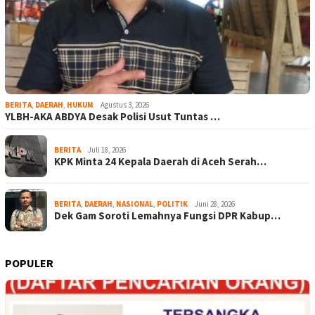
BERITA
,
DAERAH
,
HUKUM
Agustus 3, 2026
YLBH-AKA ABDYA Desak Polisi Usut Tuntas …
BERITA
Juli 18, 2026
KPK Minta 24 Kepala Daerah di Aceh Serah…
BERITA
,
DAERAH
,
NASIONAL
,
POLITIK
Juni 28, 2026
Dek Gam Soroti Lemahnya Fungsi DPR Kabup…
POPULER