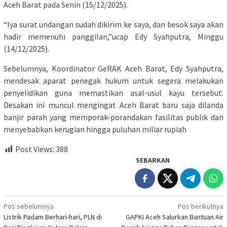
Aceh Barat pada Senin (15/12/2025).
“Iya surat undangan sudah dikirim ke saya, dan besok saya akan
hadir memenuhi panggilan,”ucap Edy Syahputra, Minggu
(14/12/2025).
Sebelumnya, Koordinator GeRAK Aceh Barat, Edy Syahputra,
mendesak aparat penegak hukum untuk segera melakukan
penyelidikan guna memastikan asal-usul kayu tersebut.
Desakan ini muncul mengingat Aceh Barat baru saja dilanda
banjir parah yang memporak-porandakan fasilitas publik dan
menyebabkan kerugian hingga puluhan miliar rupiah
Post Views:
388
SEBARKAN
Navigasi
Pos sebelumnya
Pos berikutnya
Listrik Padam Berhari-hari, PLN di
GAPKI Aceh Salurkan Bantuan Air
pos