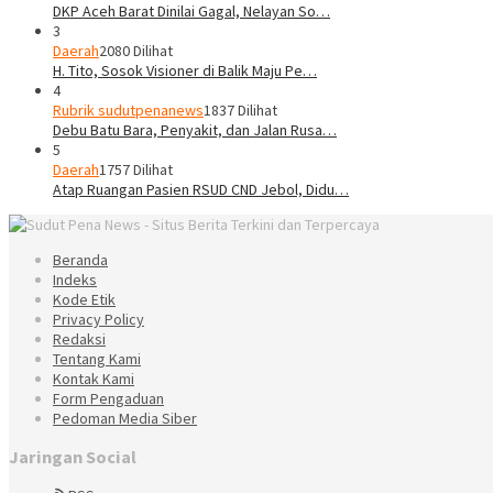
DKP Aceh Barat Dinilai Gagal, Nelayan So…
3
Daerah
2080 Dilihat
H. Tito, Sosok Visioner di Balik Maju Pe…
4
Rubrik sudutpenanews
1837 Dilihat
Debu Batu Bara, Penyakit, dan Jalan Rusa…
5
Daerah
1757 Dilihat
Atap Ruangan Pasien RSUD CND Jebol, Didu…
Beranda
Indeks
Kode Etik
Privacy Policy
Redaksi
Tentang Kami
Kontak Kami
Form Pengaduan
Pedoman Media Siber
Jaringan Social