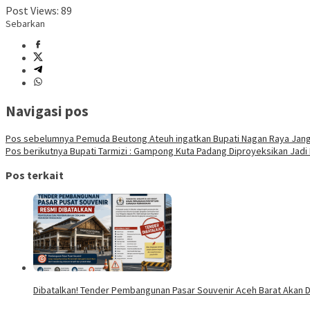
Post Views:
89
Sebarkan
Navigasi pos
Pos sebelumnya
Pemuda Beutong Ateuh ingatkan Bupati Nagan Raya Jang
Pos berikutnya
Bupati Tarmizi : Gampong Kuta Padang Diproyeksikan Jadi 
Pos terkait
Dibatalkan! Tender Pembangunan Pasar Souvenir Aceh Barat Akan Di