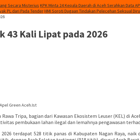
ang Secara Misterius
KPK Minta 24 Kepala Daerah di Aceh Serahkan Data A
ak PL dari Pada Tender
HMI Soroti Dugaan Tindakan Pelecehan Seksual Dir
026
k 43 Kali Lipat pada 2026
 Apel Green Aceh.Ist
 Rawa Tripa, bagian dari Kawasan Ekosistem Leuser (KEL) di Ace
aktivitas pembukaan lahan ilegal dan lemahnya pengawasan terh
026 terdapat 528 titik panas di Kabupaten Nagan Raya, naik dra
itik, dengan Aceh Selatan tertinggi (918 titik), disusul Aceh Barat