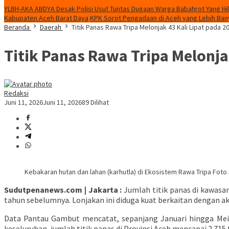
YLBH-AKA ABDYA Desak Polisi Usut Tuntas Dugaan Warga Babahrot Yang Hil
Kabupaten Aceh Barat Daya
KPK Sorot Pengadaan di Aceh yang Lebih Bany
Beranda
Daerah
Titik Panas Rawa Tripa Melonjak 43 Kali Lipat pada 2
Titik Panas Rawa Tripa Melonja
Redaksi
Juni 11, 2026
Juni 11, 2026
89 Dilihat
Kebakaran hutan dan lahan (karhutla) di Ekosistem Rawa Tripa Foto
Sudutpenanews.com | Jakarta :
Jumlah titik panas di kawasan
tahun sebelumnya. Lonjakan ini diduga kuat berkaitan dengan 
Data Pantau Gambut mencatat, sepanjang Januari hingga Mei 2
keseluruhan, jumlah titik panas di Provinsi Aceh mencapai 2.715 t