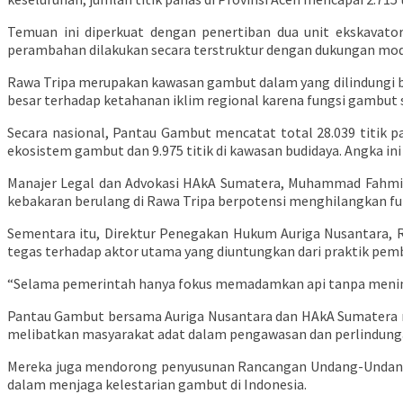
Temuan ini diperkuat dengan penertiban dua unit ekskavato
perambahan dilakukan secara terstruktur dengan dukungan modal
Rawa Tripa merupakan kawasan gambut dalam yang dilindungi ber
besar terhadap ketahanan iklim regional karena fungsi gambut
Secara nasional, Pantau Gambut mencatat total 28.039 titik pa
ekosistem gambut dan 9.975 titik di kawasan budidaya. Angka in
Manajer Legal dan Advokasi HAkA Sumatera, Muhammad Fahmi, 
kebakaran berulang di Rawa Tripa berpotensi menghilangkan f
Sementara itu, Direktur Penegakan Hukum Auriga Nusantara, 
tegas terhadap aktor utama yang diuntungkan dari praktik pem
“Selama pemerintah hanya fokus memadamkan api tanpa menindak
Pantau Gambut bersama Auriga Nusantara dan HAkA Sumatera 
melibatkan masyarakat adat dalam pengawasan dan perlindung
Mereka juga mendorong penyusunan Rancangan Undang-Undang
dalam menjaga kelestarian gambut di Indonesia.