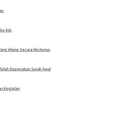
an
 ke KIA
ang Hilang Secara Misterius
Telah Diupayakan Sejak Awal
an Kegiatan