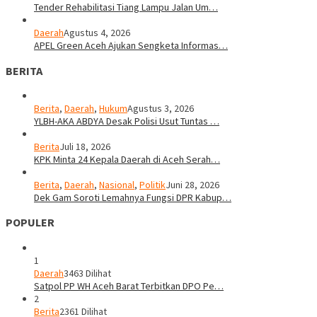
Tender Rehabilitasi Tiang Lampu Jalan Um…
Daerah
Agustus 4, 2026
APEL Green Aceh Ajukan Sengketa Informas…
BERITA
Berita
,
Daerah
,
Hukum
Agustus 3, 2026
YLBH-AKA ABDYA Desak Polisi Usut Tuntas …
Berita
Juli 18, 2026
KPK Minta 24 Kepala Daerah di Aceh Serah…
Berita
,
Daerah
,
Nasional
,
Politik
Juni 28, 2026
Dek Gam Soroti Lemahnya Fungsi DPR Kabup…
POPULER
1
Daerah
3463 Dilihat
Satpol PP WH Aceh Barat Terbitkan DPO Pe…
2
Berita
2361 Dilihat