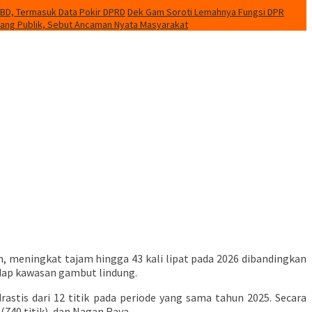
PBD, Termasuk Data Pokir DPRD
Dek Gam Soroti Lemahnya Fungsi DPR
uang Publik, Sebut Ancaman Nyata Masyarakat
h, meningkat tajam hingga 43 kali lipat pada 2026 dibandingkan
adap kawasan gambut lindung.
stis dari 12 titik pada periode yang sama tahun 2025. Secara
 (740 titik), dan Nagan Raya.