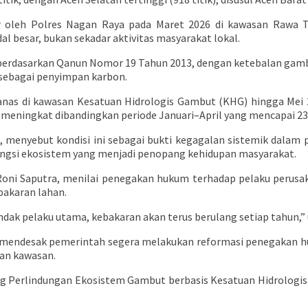
r oleh Polres Nagan Raya pada Maret 2026 di kawasan Rawa T
 besar, bukan sekadar aktivitas masyarakat lokal.
dasarkan Qanun Nomor 19 Tahun 2013, dengan ketebalan gambut lebi
 sebagai penyimpan karbon.
nas di kawasan Kesatuan Hidrologis Gambut (KHG) hingga Mei 202
i meningkat dibandingkan periode Januari–April yang mencapai 23.
menyebut kondisi ini sebagai bukti kegagalan sistemik dalam p
ungsi ekosistem yang menjadi penopang kehidupan masyarakat.
Roni Saputra, menilai penegakan hukum terhadap pelaku perusa
bakaran lahan.
 pelaku utama, kebakaran akan terus berulang setiap tahun,” uj
mendesak pemerintah segera melakukan reformasi penegakan huk
an kawasan.
 Perlindungan Ekosistem Gambut berbasis Kesatuan Hidrologis