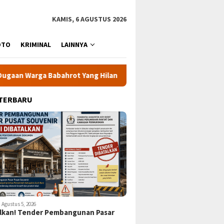
KAMIS, 6 AGUSTUS 2026
OTO
KRIMINAL
LAINNYA
 Babahrot Yang Hilang Secara Misterius
KPK Minta 24 Ke
 TERBARU
Agustus 5, 2026
lkan! Tender Pembangunan Pasar