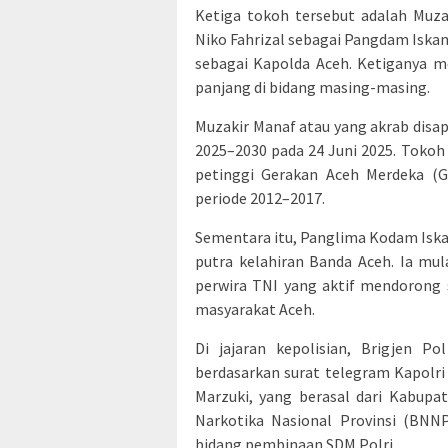
Ketiga tokoh tersebut adalah Muza
Niko Fahrizal sebagai Pangdam Iskand
sebagai Kapolda Aceh. Ketiganya me
panjang di bidang masing-masing.
Muzakir Manaf atau yang akrab disap
2025–2030 pada 24 Juni 2025. Tokoh
petinggi Gerakan Aceh Merdeka (
periode 2012–2017.
Sementara itu, Panglima Kodam Iskan
putra kelahiran Banda Aceh. Ia mul
perwira TNI yang aktif mendorong 
masyarakat Aceh.
Di jajaran kepolisian, Brigjen P
berdasarkan surat telegram Kapolri
Marzuki, yang berasal dari Kabupa
Narkotika Nasional Provinsi (BNN
bidang pembinaan SDM Polri.