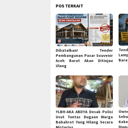
POS TERKAIT
Tend
Dibatalkan! Tender
Lam
Pembangunan Pasar Souvenir
Bara
Aceh Barat Akan Ditinjau
Ulang
Own
YLBH-AKA ABDYA Desak Polisi
Sebu
Usut Tuntas Dugaan Warga
Ke
Babahrot Yang Hilang Secara
Diup
Misterius