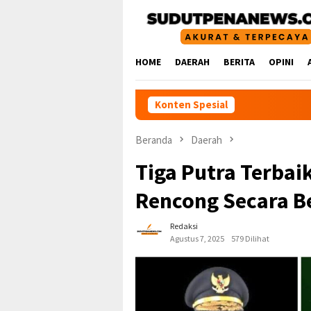
Loncat
ke
konten
HOME
DAERAH
BERITA
OPINI
Konten Spesial
Beranda
Daerah
Tiga Putra Terbai
Rencong Secara 
Redaksi
Agustus 7, 2025
579 Dilihat