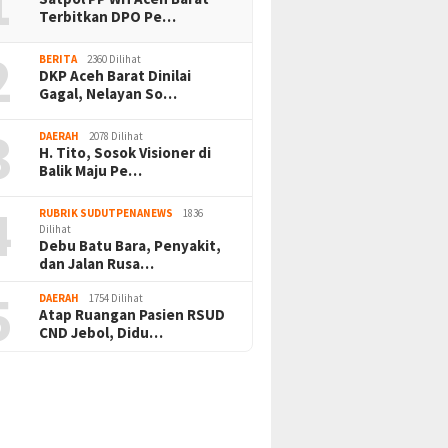
1
Terbitkan DPO Pe…
2
BERITA
2360 Dilihat
DKP Aceh Barat Dinilai
Gagal, Nelayan So…
3
DAERAH
2078 Dilihat
H. Tito, Sosok Visioner di
Balik Maju Pe…
4
RUBRIK SUDUTPENANEWS
1836
Dilihat
Debu Batu Bara, Penyakit,
dan Jalan Rusa…
5
DAERAH
1754 Dilihat
Atap Ruangan Pasien RSUD
CND Jebol, Didu…