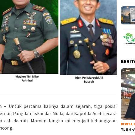
BERIT
m
– Untuk pertama kalinya dalam sejarah, tiga posisi
ubernur, Pangdam Iskandar Muda, dan Kapolda Aceh secara
ra asli daerah. Momen langka ini menjadi kebanggaan
BERITA
,
encong.
YLBH-A
…