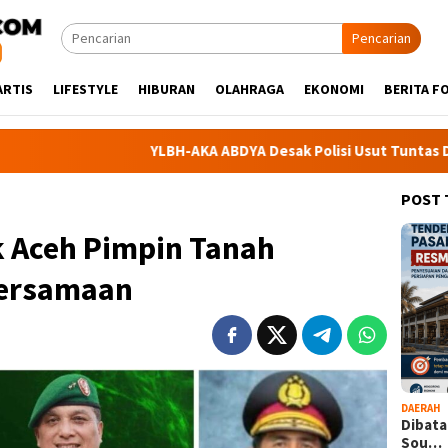
Pencarian
ARTIS
LIFESTYLE
HIBURAN
OLAHRAGA
EKONOMI
BERITA F
YLBH-AKA ABDYA Desak Polisi Usut Tuntas Dugaan Warga
POST
k Aceh Pimpin Tanah
Bersamaan
DAERAH
Dibata
Sou…