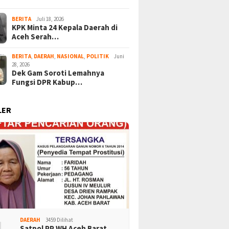
BERITA
Juli 18, 2026
KPK Minta 24 Kepala Daerah di
Aceh Serah…
BERITA
,
DAERAH
,
NASIONAL
,
POLITIK
Juni
28, 2026
Dek Gam Soroti Lemahnya
Fungsi DPR Kabup…
LER
DAERAH
3459 Dilihat
Satpol PP WH Aceh Barat