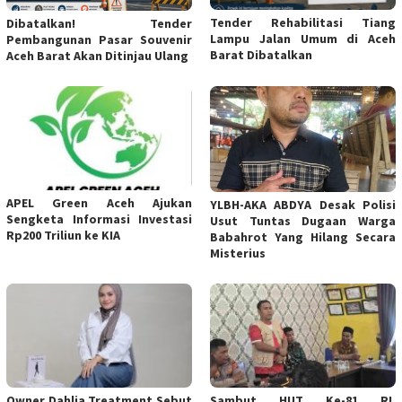
Tender Rehabilitasi Tiang
Dibatalkan! Tender
Lampu Jalan Umum di Aceh
Pembangunan Pasar Souvenir
Barat Dibatalkan
Aceh Barat Akan Ditinjau Ulang
APEL Green Aceh Ajukan
YLBH-AKA ABDYA Desak Polisi
Sengketa Informasi Investasi
Usut Tuntas Dugaan Warga
Rp200 Triliun ke KIA
Babahrot Yang Hilang Secara
Misterius
Owner Dahlia Treatment Sebut
Sambut HUT Ke-81 RI,