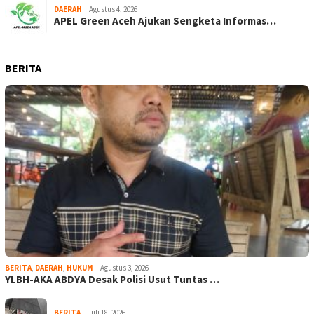
DAERAH
Agustus 4, 2026
APEL Green Aceh Ajukan Sengketa Informas…
BERITA
BERITA
,
DAERAH
,
HUKUM
Agustus 3, 2026
YLBH-AKA ABDYA Desak Polisi Usut Tuntas …
BERITA
Juli 18, 2026