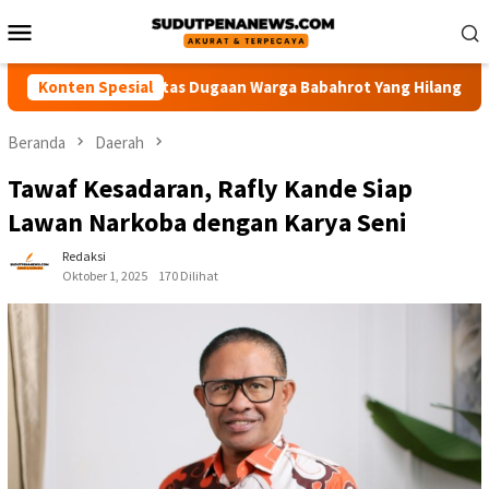
Loncat
Menu
ke
Mobile
konten
isi Usut Tuntas Dugaan Warga Babahrot Yang Hilang Secara Mist
Konten Spesial
Beranda
Daerah
Tawaf Kesadaran, Rafly Kande Siap
Lawan Narkoba dengan Karya Seni
Redaksi
Oktober 1, 2025
170 Dilihat