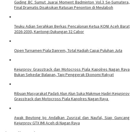
Gading BC Sumut Juarai Moment Badminton Vol.3 Se-Sumatera,
Final Dramatis Disaksikan Ratusan Penonton di Meulaboh
Teuku Adian Serahkan Berkas Pencalonan Ketua KONI Aceh Barat
2026-2030, Kantongi Dukungan 32 Cabor
Open Turnamen Piala Danrem, Total Hadiah Capai Puluhan Juta
Kejurprov Grasstrack dan Motocross Piala Kapolres Nagan Raya
Bukan Sekedar Balapan, Tapi Penggerak Ekonomi Rakyat
Ribuan Masyarakat Padati Alun Alun Suka Makmue Hadiri Kejurprov
Grasstrack dan Motocross Piala Kapolres Nagan Raya
Awak Beutong Ijo Andalkan Zusrizal dan Naufal, Siap Guncang
Kejurprov GTX IMI Aceh di Nagan Raya