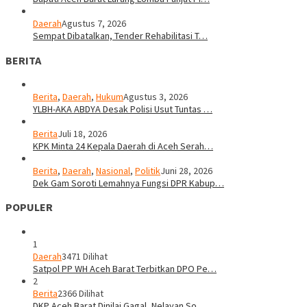
Daerah
Agustus 7, 2026
Sempat Dibatalkan, Tender Rehabilitasi T…
BERITA
Berita
,
Daerah
,
Hukum
Agustus 3, 2026
YLBH-AKA ABDYA Desak Polisi Usut Tuntas …
Berita
Juli 18, 2026
KPK Minta 24 Kepala Daerah di Aceh Serah…
Berita
,
Daerah
,
Nasional
,
Politik
Juni 28, 2026
Dek Gam Soroti Lemahnya Fungsi DPR Kabup…
POPULER
1
Daerah
3471 Dilihat
Satpol PP WH Aceh Barat Terbitkan DPO Pe…
2
Berita
2366 Dilihat
DKP Aceh Barat Dinilai Gagal, Nelayan So…