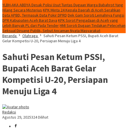
YLBH-AKA ABDYA Desak Polisi Usut Tuntas Dugaan Warga Babahrot Yang
Hilang Secara Misterius
KPK Minta 24 Kepala Daerah di Aceh Serahkan
Data APBD, Termasuk Data Pokir DPRD
Dek Gam Soroti Lemahnya Fungsi
DPR Kabupaten Aceh Barat Daya
KPK Sorot Pengadaan di Aceh yang
Lebih Banyak PL dari Pada Tender
HMI Soroti Dugaan Tindakan Pelecehan
Seksual Diruang Publik, Sebut Ancaman Nyata Masyarakat
Beranda
Olahraga
Sahuti Pesan Ketum PSSI, Bupati Aceh Barat
Gelar Kompetisi U-20, Persiapan Menuju Liga 4
Sahuti Pesan Ketum PSSI,
Bupati Aceh Barat Gelar
Kompetisi U-20, Persiapan
Menuju Liga 4
Redaksi
Agustus 29, 2025
324 Dilihat