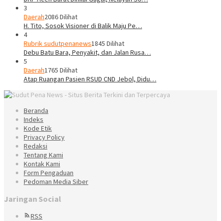
3
Daerah
2086 Dilihat
H. Tito, Sosok Visioner di Balik Maju Pe…
4
Rubrik sudutpenanews
1845 Dilihat
Debu Batu Bara, Penyakit, dan Jalan Rusa…
5
Daerah
1765 Dilihat
Atap Ruangan Pasien RSUD CND Jebol, Didu…
Beranda
Indeks
Kode Etik
Privacy Policy
Redaksi
Tentang Kami
Kontak Kami
Form Pengaduan
Pedoman Media Siber
Jaringan Social
RSS