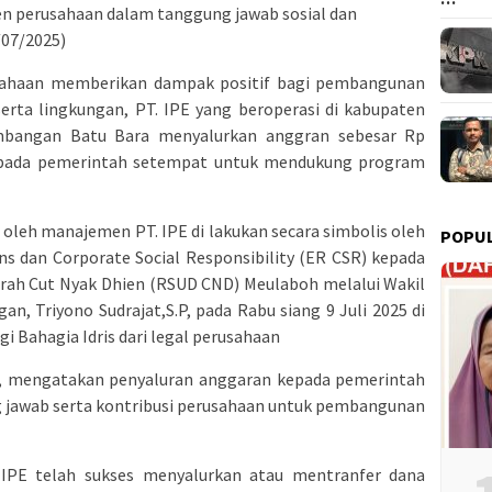
n perusahaan dalam tanggung jawab sosial dan
/07/2025)
usahaan memberikan dampak positif bagi pembangunan
erta lingkungan, PT. IPE yang beroperasi di kabupaten
mbangan Batu Bara menyalurkan anggran sebesar Rp
 kepada pemerintah setempat untuk mendukung program
oleh manajemen PT. IPE di lakukan secara simbolis oleh
POPU
ons dan Corporate Social Responsibility (ER CSR) kepada
h Cut Nyak Dhien (RSUD CND) Meulaboh melalui Wakil
an, Triyono Sudrajat,S.P, pada Rabu siang 9 Juli 2025 di
gi Bahagia Idris dari legal perusahaan
y, mengatakan penyaluran anggaran kepada pemerintah
g jawab serta kontribusi perusahaan untuk pembangunan
 IPE telah sukses menyalurkan atau mentranfer dana