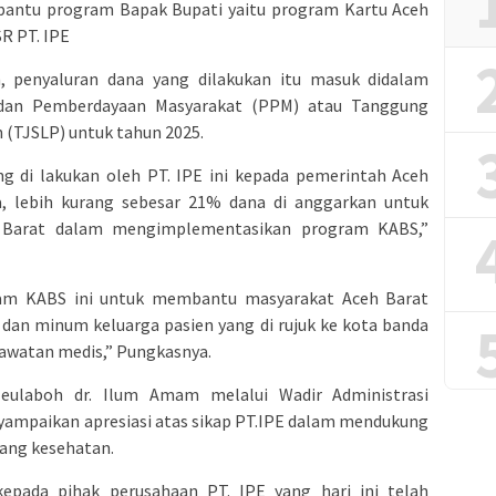
bantu program Bapak Bupati yaitu program Kartu Aceh
SR PT. IPE
n, penyaluran dana yang dilakukan itu masuk didalam
an Pemberdayaan Masyarakat (PPM) atau Tanggung
 (TJSLP) untuk tahun 2025.
ng di lakukan oleh PT. IPE ini kepada pemerintah Aceh
a, lebih kurang sebesar 21% dana di anggarkan untuk
Barat dalam mengimplementasikan program KABS,”
am KABS ini untuk membantu masyarakat Aceh Barat
n minum keluarga pasien yang di rujuk ke kota banda
awatan medis,” Pungkasnya.
eulaboh dr. Ilum Amam melalui Wadir Administrasi
nyampaikan apresiasi atas sikap PT.IPE dalam mendukung
dang kesehatan.
pada pihak perusahaan PT. IPE yang hari ini telah