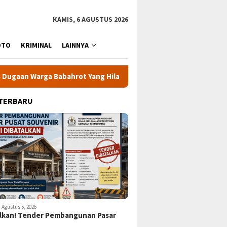
KAMIS, 6 AGUSTUS 2026
OTO
KRIMINAL
LAINNYA
abahrot Yang Hilang Secara Misterius
KPK Minta 24 Kepa
 TERBARU
Agustus 5, 2026
lkan! Tender Pembangunan Pasar