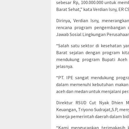
sebesar Rp, 100.000.000 untuk mem
Barat Sehat,” kata Verdian Isny, ER C
Dirinya, Verdian Isny, menerangka
rencana program pengembangan d
Jawab Sosial Lingkungan Perusahaan
“Salah satu sektor di kesehatan ya
Barat sejalan dengan program kit
mendukung program Bupati Aceh 
jelasnya.
“PT. IPE sangat mendukung progr
dalam memenuhi kebutuhan makan da
aceh dan medan untuk menjalani per
Direktur RSUD Cut Nyak Dhien M
Keuangan, Triyono Sudrajat,S.P, me
kinerja pemerintah daerah dalam bi
“Kami mengucapkan terimakasih ke