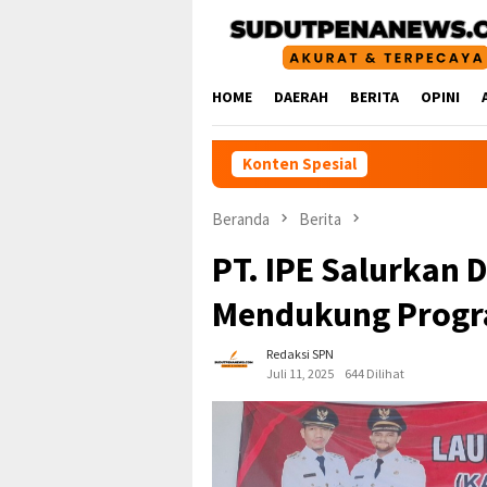
Loncat
ke
konten
HOME
DAERAH
BERITA
OPINI
Konten Spesial
Beranda
Berita
PT. IPE Salurkan 
Mendukung Progra
Redaksi SPN
Juli 11, 2025
644 Dilihat