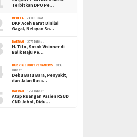
1
Terbitkan DPO Pe…
2
BERITA
2360 Dilihat
DKP Aceh Barat Dinilai
Gagal, Nelayan So…
3
DAERAH
2079 Dilihat
H. Tito, Sosok Visioner di
Balik Maju Pe…
4
RUBRIK SUDUTPENANEWS
1836
Dilihat
Debu Batu Bara, Penyakit,
dan Jalan Rusa…
5
DAERAH
1754 Dilihat
Atap Ruangan Pasien RSUD
CND Jebol, Didu…