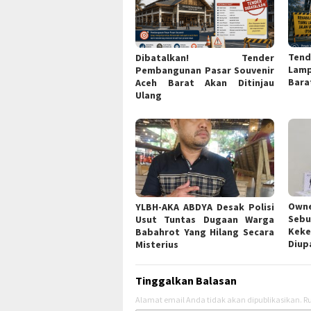
Tend
Dibatalkan! Tender
Lam
Pembangunan Pasar Souvenir
Bara
Aceh Barat Akan Ditinjau
Ulang
Own
YLBH-AKA ABDYA Desak Polisi
Sebu
Usut Tuntas Dugaan Warga
Ke
Babahrot Yang Hilang Secara
Diup
Misterius
Tinggalkan Balasan
Alamat email Anda tidak akan dipublikasikan.
Ru