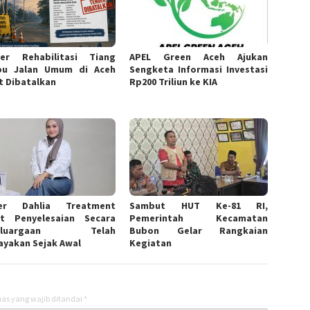
er Rehabilitasi Tiang
APEL Green Aceh Ajukan
pu Jalan Umum di Aceh
Sengketa Informasi Investasi
t Dibatalkan
Rp200 Triliun ke KIA
er Dahlia Treatment
Sambut HUT Ke-81 RI,
t Penyelesaian Secara
Pemerintah Kecamatan
keluargaan Telah
Bubon Gelar Rangkaian
ayakan Sejak Awal
Kegiatan
as yang wajib ditandai
*