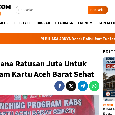
Pencarian
ARTIS
LIFESTYLE
HIBURAN
OLAHRAGA
EKONOMI
BERITA F
YLBH-AKA ABDYA Desak Polisi Usut Tuntas Dugaan Warga B
POST
Dana Ratusan Juta Untuk
m Kartu Aceh Barat Sehat
DAERAH
Dibata
Sou…