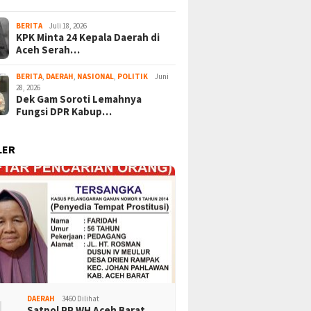
BERITA
Juli 18, 2026
KPK Minta 24 Kepala Daerah di
Aceh Serah…
BERITA
,
DAERAH
,
NASIONAL
,
POLITIK
Juni
28, 2026
Dek Gam Soroti Lemahnya
Fungsi DPR Kabup…
LER
DAERAH
3460 Dilihat
Satpol PP WH Aceh Barat