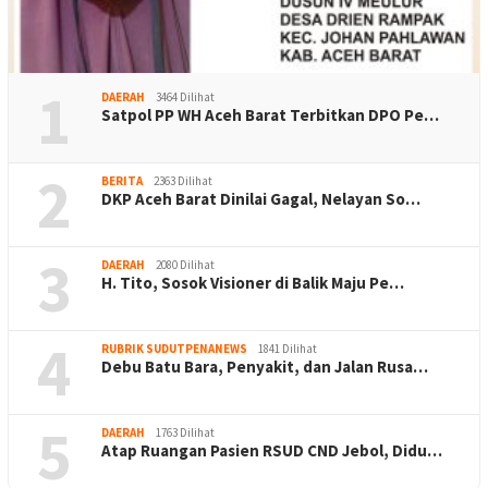
1
DAERAH
3464 Dilihat
Satpol PP WH Aceh Barat Terbitkan DPO Pe…
2
BERITA
2363 Dilihat
DKP Aceh Barat Dinilai Gagal, Nelayan So…
3
DAERAH
2080 Dilihat
H. Tito, Sosok Visioner di Balik Maju Pe…
4
RUBRIK SUDUTPENANEWS
1841 Dilihat
Debu Batu Bara, Penyakit, dan Jalan Rusa…
5
DAERAH
1763 Dilihat
Atap Ruangan Pasien RSUD CND Jebol, Didu…