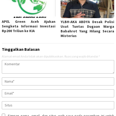
APEL Green Aceh Ajukan
YLBH-AKA ABDYA Desak Polisi
Sengketa Informasi Investasi
Usut Tuntas Dugaan Warga
Rp200 Triliun ke KIA
Babahrot Yang Hilang Secara
Misterius
Tinggalkan Balasan
Alamat email Anda tidak akan dipublikasikan.
Ruas yang wajib ditandai
*
Simpan nama, email, dan situs web saya pada peramban ini untuk