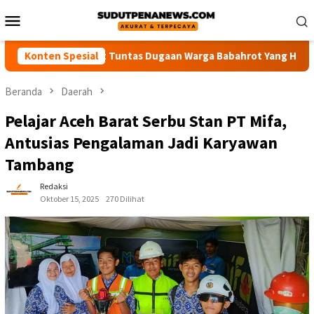
Loncat
Menu
ke
Mobile
konten
k Polisi Usut Tuntas Dugaan Warga Babahrot Yang Hilang Secara 
Konten Spesial
Beranda
Daerah
Pelajar Aceh Barat Serbu Stan PT Mifa,
Antusias Pengalaman Jadi Karyawan
Tambang
Redaksi
Oktober 15, 2025
270 Dilihat