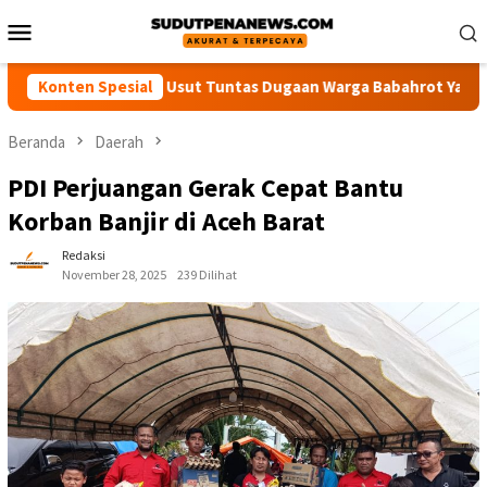
Loncat
Menu
ke
Mobile
konten
esak Polisi Usut Tuntas Dugaan Warga Babahrot Yang Hilang Sec
Konten Spesial
Beranda
Daerah
PDI Perjuangan Gerak Cepat Bantu
Korban Banjir di Aceh Barat
Redaksi
November 28, 2025
239 Dilihat