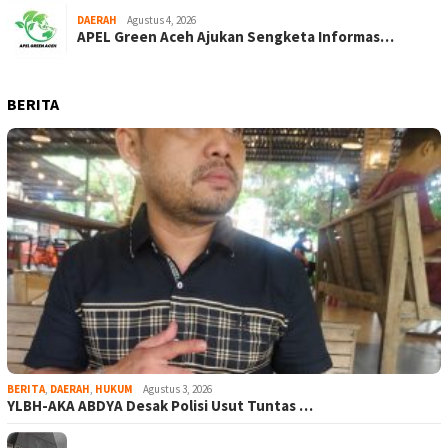
DAERAH
Agustus 4, 2026
APEL Green Aceh Ajukan Sengketa Informas…
BERITA
BERITA
,
DAERAH
,
HUKUM
Agustus 3, 2026
YLBH-AKA ABDYA Desak Polisi Usut Tuntas …