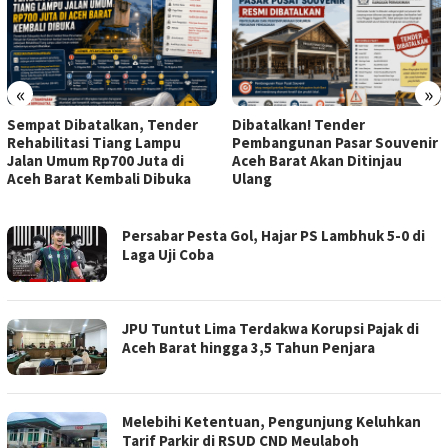
«
»
Sempat Dibatalkan, Tender
Dibatalkan! Tender
Rehabilitasi Tiang Lampu
Pembangunan Pasar Souvenir
Jalan Umum Rp700 Juta di
Aceh Barat Akan Ditinjau
Aceh Barat Kembali Dibuka
Ulang
SUDUT
Persabar Pesta Gol, Hajar PS Lambhuk 5-0 di
PENA
Laga Uji Coba
NEWS
–
SITUS
BERITA
JPU Tuntut Lima Terdakwa Korupsi Pajak di
TERKINI
Aceh Barat hingga 3,5 Tahun Penjara
DAN
TERPERCAYA
Melebihi Ketentuan, Pengunjung Keluhkan
Tarif Parkir di RSUD CND Meulaboh