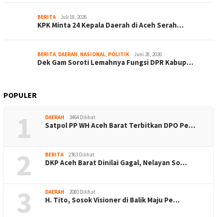
BERITA
Juli 18, 2026
KPK Minta 24 Kepala Daerah di Aceh Serah…
BERITA
,
DAERAH
,
NASIONAL
,
POLITIK
Juni 28, 2026
Dek Gam Soroti Lemahnya Fungsi DPR Kabup…
POPULER
1
DAERAH
3464 Dilihat
Satpol PP WH Aceh Barat Terbitkan DPO Pe…
2
BERITA
2363 Dilihat
DKP Aceh Barat Dinilai Gagal, Nelayan So…
3
DAERAH
2080 Dilihat
H. Tito, Sosok Visioner di Balik Maju Pe…