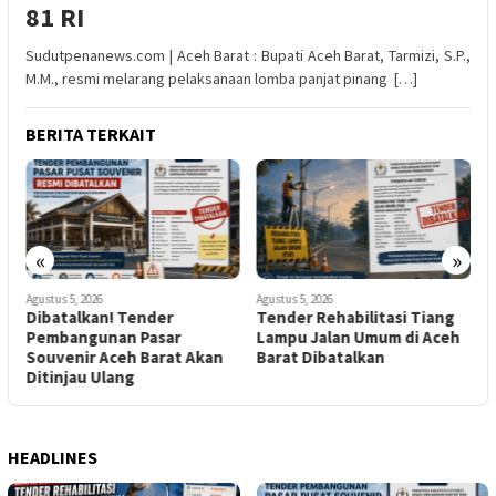
81 RI
Sudutpenanews.com | Aceh Barat : Bupati Aceh Barat, Tarmizi, S.P.,
M.M., resmi melarang pelaksanaan lomba panjat pinang […]
BERITA TERKAIT
«
»
Agustus 5, 2026
Agustus 5, 2026
A
r
Dibatalkan! Tender
Tender Rehabilitasi Tiang
A
Pembangunan Pasar
Lampu Jalan Umum di Aceh
S
Souvenir Aceh Barat Akan
Barat Dibatalkan
I
Ditinjau Ulang
K
HEADLINES