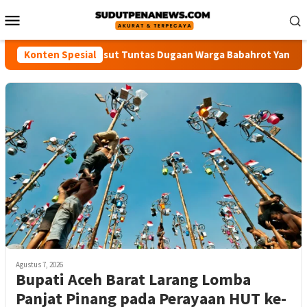
Loncat
Menu
ke
Mobile
konten
 Desak Polisi Usut Tuntas Dugaan Warga Babahrot Yang Hilang S
Konten Spesial
Agustus 7, 2026
Bupati Aceh Barat Larang Lomba
Panjat Pinang pada Perayaan HUT ke-