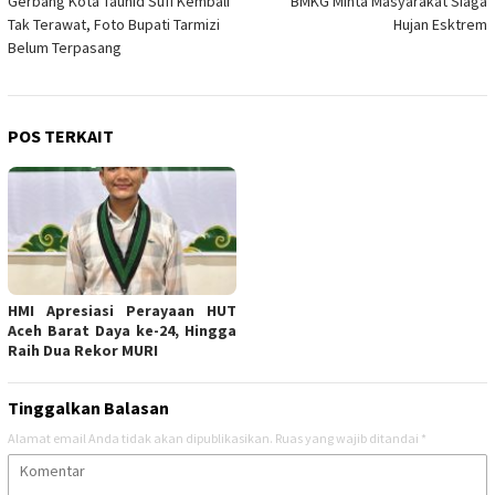
Gerbang Kota Tauhid Sufi Kembali
BMKG Minta Masyarakat Siaga
pos
Tak Terawat, Foto Bupati Tarmizi
Hujan Esktrem
Belum Terpasang
POS TERKAIT
HMI Apresiasi Perayaan HUT
Aceh Barat Daya ke-24, Hingga
Raih Dua Rekor MURI
Tinggalkan Balasan
Alamat email Anda tidak akan dipublikasikan.
Ruas yang wajib ditandai
*