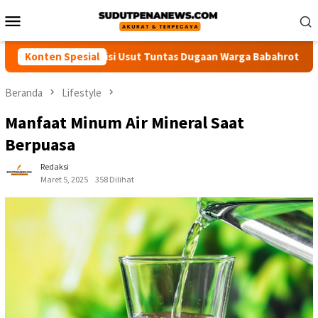
Loncat
Menu
ke
Mobile
konten
YA Desak Polisi Usut Tuntas Dugaan Warga Babahrot Yang Hilang
Konten Spesial
Beranda
Lifestyle
Manfaat Minum Air Mineral Saat
Berpuasa
Redaksi
Maret 5, 2025
358 Dilihat