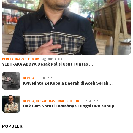
BERITA
,
DAERAH
,
HUKUM
Agustus 3, 2026
YLBH-AKA ABDYA Desak Polisi Usut Tuntas …
BERITA
Juli 18, 2026
KPK Minta 24 Kepala Daerah di Aceh Serah…
BERITA
,
DAERAH
,
NASIONAL
,
POLITIK
Juni 28, 2026
Dek Gam Soroti Lemahnya Fungsi DPR Kabup…
POPULER