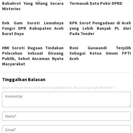
Babahrot Yang Hilang Secara
Termasuk Data Pokir DPRD
Misterius
Dek Gam Soroti Lemahnya
KPK Sorot Pengadaan di Aceh
Fungsi DPR Kabupaten Aceh
yang Lebih Banyak PL dari
Barat Daya
Pada Tender
HMI Soroti Dugaan Tindakan
Roni Guswandi Terpilih
Pelecehan Seksual Diruang
Sebagai Ketua Umum FPTI
Publik, Sebut Ancaman Nyata
Aceh
Masyarakat
Tinggalkan Balasan
Alamat email Anda tidak akan dipublikasikan.
Ruas yang wajib ditandai
*