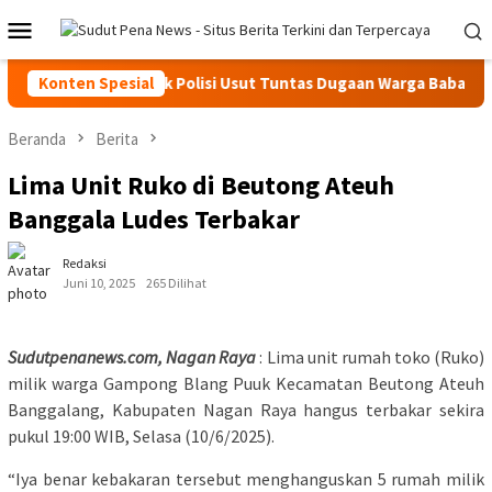
Loncat
Menu
ke
Mobile
konten
H-AKA ABDYA Desak Polisi Usut Tuntas Dugaan Warga Babahrot Ya
Konten Spesial
Beranda
Berita
Lima Unit Ruko di Beutong Ateuh
Banggala Ludes Terbakar
Redaksi
Juni 10, 2025
265 Dilihat
Sudutpenanews.com, Nagan Raya
: Lima unit rumah toko (Ruko)
milik warga Gampong Blang Puuk Kecamatan Beutong Ateuh
Banggalang, Kabupaten Nagan Raya hangus terbakar sekira
pukul 19:00 WIB, Selasa (10/6/2025).
“Iya benar kebakaran tersebut menghanguskan 5 rumah milik