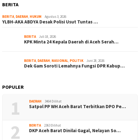
BERITA
BERITA
,
DAERAH
,
HUKUM
Agustus 3, 2026
YLBH-AKA ABDYA Desak Polisi Usut Tuntas …
BERITA
Juli 18, 2026
KPK Minta 24 Kepala Daerah di Aceh Serah…
BERITA
,
DAERAH
,
NASIONAL
,
POLITIK
Juni 28, 2026
Dek Gam Soroti Lemahnya Fungsi DPR Kabup…
POPULER
1
DAERAH
3464 Dilihat
Satpol PP WH Aceh Barat Terbitkan DPO Pe…
2
BERITA
2363 Dilihat
DKP Aceh Barat Dinilai Gagal, Nelayan So…