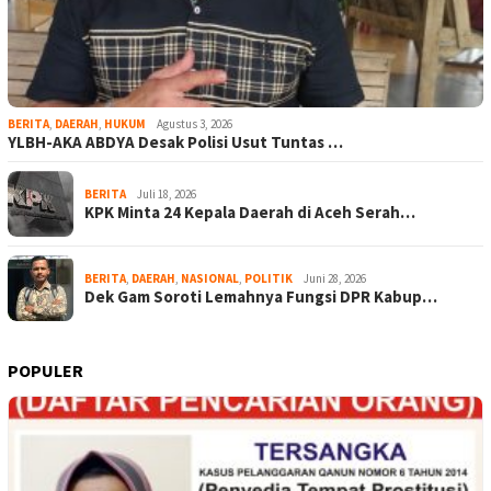
BERITA
,
DAERAH
,
HUKUM
Agustus 3, 2026
YLBH-AKA ABDYA Desak Polisi Usut Tuntas …
BERITA
Juli 18, 2026
KPK Minta 24 Kepala Daerah di Aceh Serah…
BERITA
,
DAERAH
,
NASIONAL
,
POLITIK
Juni 28, 2026
Dek Gam Soroti Lemahnya Fungsi DPR Kabup…
POPULER