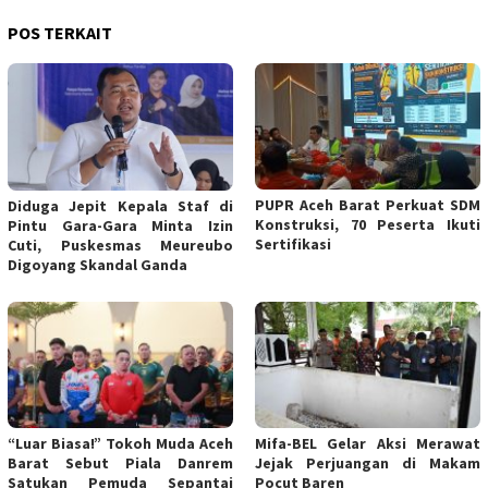
POS TERKAIT
PUPR Aceh Barat Perkuat SDM
Diduga Jepit Kepala Staf di
Konstruksi, 70 Peserta Ikuti
Pintu Gara-Gara Minta Izin
Sertifikasi
Cuti, Puskesmas Meureubo
Digoyang Skandal Ganda
“Luar Biasa!” Tokoh Muda Aceh
Mifa-BEL Gelar Aksi Merawat
Barat Sebut Piala Danrem
Jejak Perjuangan di Makam
Satukan Pemuda Sepantai
Pocut Baren