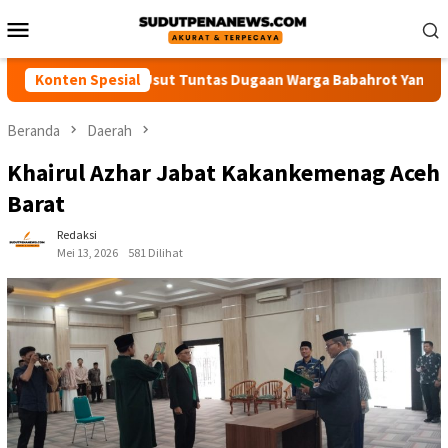
Loncat
Menu
ke
Mobile
konten
sak Polisi Usut Tuntas Dugaan Warga Babahrot Yang Hilang Seca
Konten Spesial
Beranda
Daerah
Khairul Azhar Jabat Kakankemenag Aceh
Barat
Redaksi
Mei 13, 2026
581 Dilihat