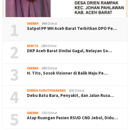
1
DAERAH
3464 Dilihat
Satpol PP WH Aceh Barat Terbitkan DPO Pe…
2
BERITA
2364 Dilihat
DKP Aceh Barat Dinilai Gagal, Nelayan So…
3
DAERAH
2080 Dilihat
H. Tito, Sosok Visioner di Balik Maju Pe…
4
RUBRIK SUDUTPENANEWS
1841 Dilihat
Debu Batu Bara, Penyakit, dan Jalan Rusa…
5
DAERAH
1763 Dilihat
Atap Ruangan Pasien RSUD CND Jebol, Didu…