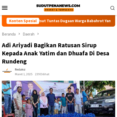
Loncat
Menu
ke
Mobile
konten
sak Polisi Usut Tuntas Dugaan Warga Babahrot Yang Hilang Seca
Konten Spesial
Beranda
Daerah
Adi Ariyadi Bagikan Ratusan Sirup
Kepada Anak Yatim dan Dhuafa Di Desa
Rundeng
Redaksi
Maret 1, 2025
239 Dilihat